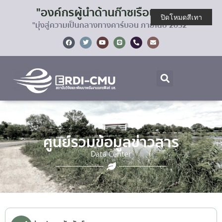
"องค์กรผู้นำด้านก๊าซเรือนกระจก
ปิดโหมดสีเทา
"มุ่งสู่ความเป็นกลางทางคาร์บอน ภายในปี 2032"
ศูนย์รวมข้อมูลข่าวสาร
Data Center