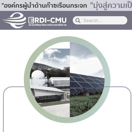
"มุ่งสู่ควา
"องค์กรผู้นำด้านก๊าซเรือนกระจก