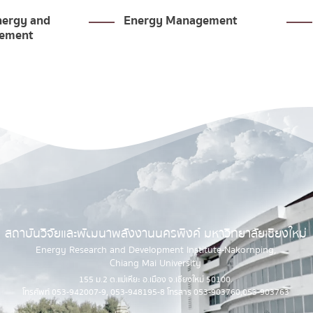
agement
Testing Services
สถาบันวิจัยและพัฒนาพลังงานนครพิงค์ มหาวิทยาลัยเชียงใหม่
Energy Research and Development Institute-Nakornping,
Chiang Mai University
155 ม.2 ต.แม่เหียะ อ.เมือง จ.เชียงใหม่ 50100.
โทรศัพท์ 053-942007-9, 053-948195-8 โทรสาร 053-903760,053-903763