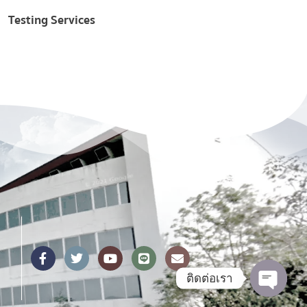
Greenhouse gases and
Training
the environment
ติดต่อเรา
Open c