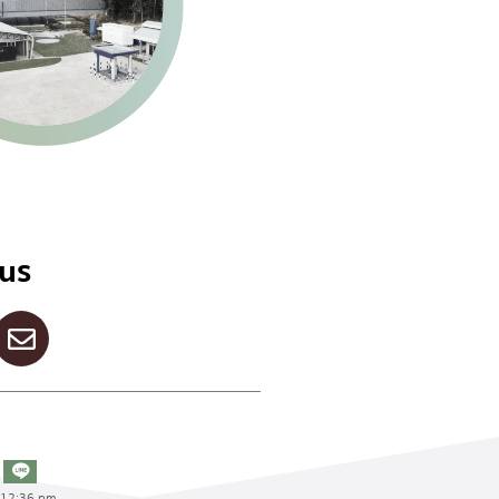
 us
12:36 pm