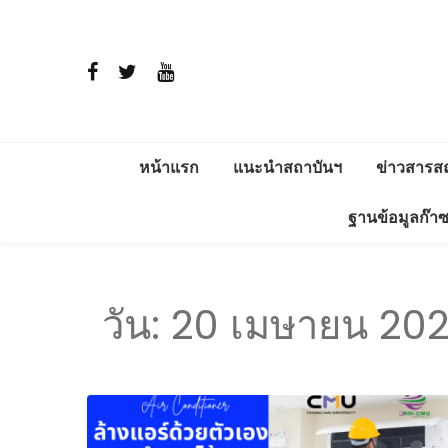
หน้าแรก
แนะนำสถาบันฯ
ข่าวสารส
ประวัติ
สาระพลัง
ฐานข้อมูลก๊า
วิสัยทัศน์และพันธกิจ
โครงการติ
แวดล้อม อ
การดำเนินงาน
วัน:
20 เมษายน 20
ERDI ENE
โครงสร้าง
ผู้บริหาร
ภารกิจ