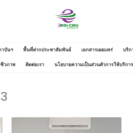
สถาบันวิจัย
วิจัยและพัฒนาพลังงาน
และพัฒนา
ถาบันฯ
พื้นที่ฝากประชาสัมพันธ์
เอกสารเผยแพร่
บริก
งาน
ดาวน์โหลด
ซชีวภาพ
ติดต่อเรา
นโยบายความเป็นส่วนตัวการใช้บริกา
พลังงานนคร
ดตามดูแลสิ่ง
รายงานประจำปี
ช่องทางแจ้งเรื่องร้องเรียนทุจริต
พิงค์
่างแก้ว มช.
และประพฤติมิชอบ
ข้อมูลสาธารณะ 2566
23
WS LETTER
มหาวิทยาลัย
ข้อมูลสาธารณะ 2565
เชียงใหม่