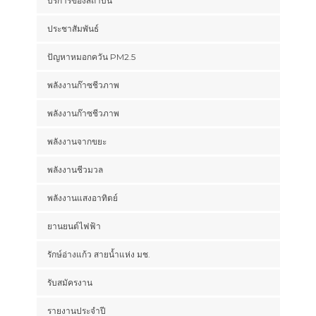
บริการของสถาบัน
ประชาสัมพันธ์
ปัญหาหมอกควัน PM2.5
พลังงานก๊าซชีวภาพ
พลังงานก๊าซชีวภาพ
พลังงานจากขยะ
พลังงานชีวมวล
พลังงานแสงอาทิตย์
ยานยนต์ไฟฟ้า
รักษ์อ่างแก้ว สายน้ำแห่ง มช.
รับสมัครงาน
รายงานประจำปี