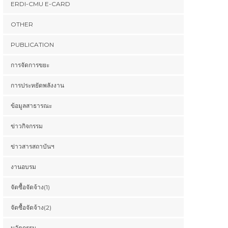
ERDI-CMU E-CARD
OTHER
PUBLICATION
การจัดการขยะ
การประหยัดพลังงาน
ข้อมูลสาธารณะ
ข่าวกิจกรรม
ข่าวสารสถาบันฯ
งานอบรม
|
|
ข่าวสารสถาบันฯ
ข่าวกิจกรรม
ข่าวสารสถาบันฯ
ข่าวกิจกรรม
ข่าวกิจก
จัดซื้อจัดจ้าง(1)
มช. ผนึกกำลังสร้าง
มช.ลงนามบันทึกข้อตกลง
มช. ลง
จัดซื้อจัดจ้าง(2)
เชียงใหม่ เป็นศูนย์ความรู้
ความร่วมมือโครงการศึกษา
อบจ. เช
พลังงานไฮโดรเจนสีเขียว
พัฒนาการใช้ประโยชน์จาก
พลาสติก มุ
นวัตกรรม