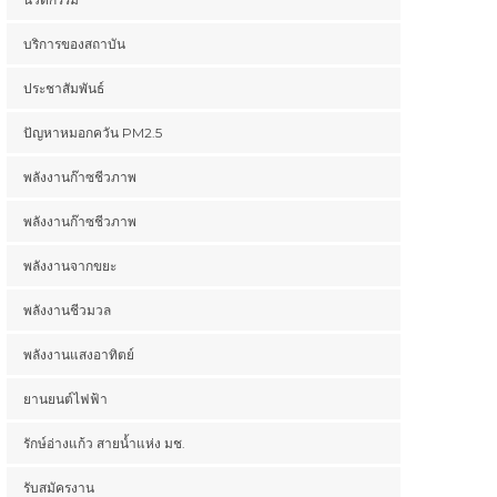
บรรจุภัณฑ์พลาสติกเหลือใช้
กับเทศบาลเมืองแม่ฮ่องสอน
บริการของสถาบัน
ประชาสัมพันธ์
ปัญหาหมอกควัน PM2.5
พลังงานก๊าซชีวภาพ
พลังงานก๊าซชีวภาพ
พลังงานจากขยะ
พลังงานชีวมวล
พลังงานแสงอาทิตย์
ยานยนต์ไฟฟ้า
รักษ์อ่างแก้ว สายน้ำแห่ง มช.
รับสมัครงาน