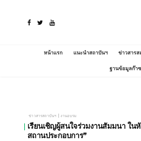
หน้าแรก
แนะนำสถาบันฯ
ข่าวสารส
ประวัติ
สาระพลัง
ฐานข้อมูลก๊า
วิสัยทัศน์และพันธกิจ
โครงการติ
แวดล้อม อ
การดำเนินงาน
ERDI ENE
โครงสร้าง
|
ข่าวสารสถาบันฯ
งานอบรม
ผู้บริหาร
เรียนเชิญผู้สนใจร่วมงานสัมมนา ใน
สถานประกอบการ”
ภารกิจ