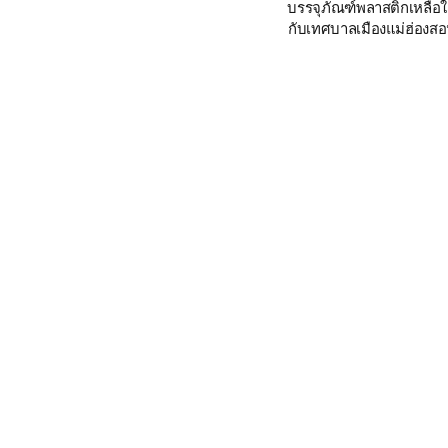
gas and
บรรจุภัณฑ์พลาสติกเหลือใ
ergy
กับเทศบาลเมืองแม่ฮ่องส