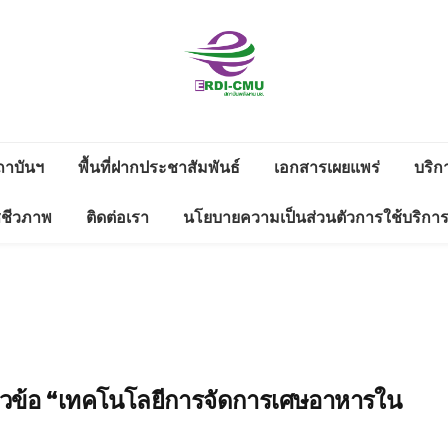
สถาบันวิจัย
วิจัยและพัฒนาพลังงาน
และพัฒนา
ถาบันฯ
พื้นที่ฝากประชาสัมพันธ์
เอกสารเผยแพร่
บริก
งาน
ดาวน์โหลด
ซชีวภาพ
ติดต่อเรา
นโยบายความเป็นส่วนตัวการใช้บริกา
พลังงานนคร
ดตามดูแลสิ่ง
รายงานประจำปี
ช่องทางแจ้งเรื่องร้องเรียนทุจริต
พิงค์
่างแก้ว มช.
และประพฤติมิชอบ
ข้อมูลสาธารณะ 2566
WS LETTER
มหาวิทยาลัย
ข้อมูลสาธารณะ 2565
เชียงใหม่
หัวข้อ “เทคโนโลยีการจัดการเศษอาหารใน