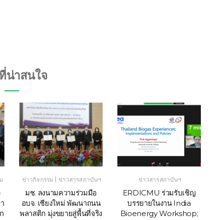
งที่น่าสนใจ
|
รม
ข่าวกิจกรรม
ข่าวสารสถาบันฯ
ข่าวสารสถาบันฯ
ง
มช. ลงนามความร่วมมือ
ERDICMU ร่วมรับเชิญ
ษา
อบจ. เชียงใหม่ พัฒนาถนน
บรรยายในงาน India
ก
พลาสติก มุ่งขยายสู่พื้นที่จริง
Bioenergy Workshop;