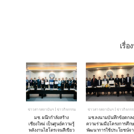
เรื่อ
|
|
ันฯ
ข่าวสารสถาบันฯ
ข่าวกิจกรรม
ข่าวสารสถาบันฯ
ข่าวกิจกร
ับเชิญ
มช. ผนึกกำลังสร้าง
มช.ลงนามบันทึกข้อตกล
India
เชียงใหม่ เป็นศูนย์ความรู้
ความร่วมมือโครงการศึก
rkshop;
พลังงานไฮโดรเจนสีเขียว
พัฒนาการใช้ประโยชน์จา