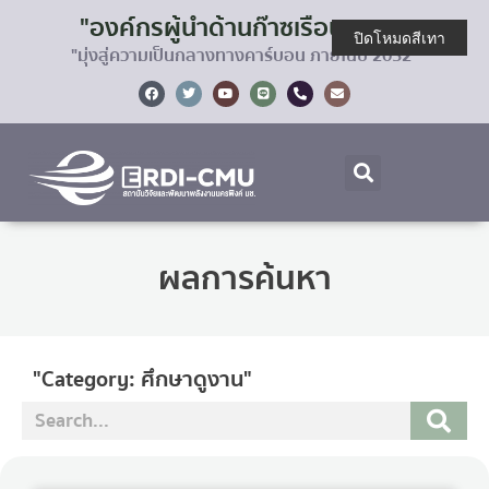
"องค์กรผู้นำด้านก๊าซเรือนกระจก
ปิดโหมดสีเทา
"มุ่งสู่ความเป็นกลางทางคาร์บอน ภายในปี 2032"
ผลการค้นหา
"Category: ศึกษาดูงาน"