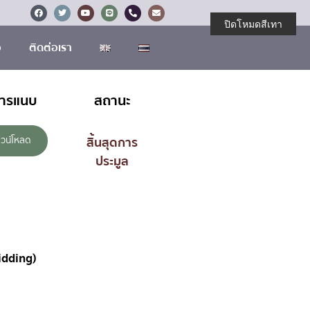
ปิดโหมดสีเทา
อ
ติดต่อเรา
สารแนบ
สถานะ
วน์โหลด
สิ้นสุดการ
ประมูล
idding)