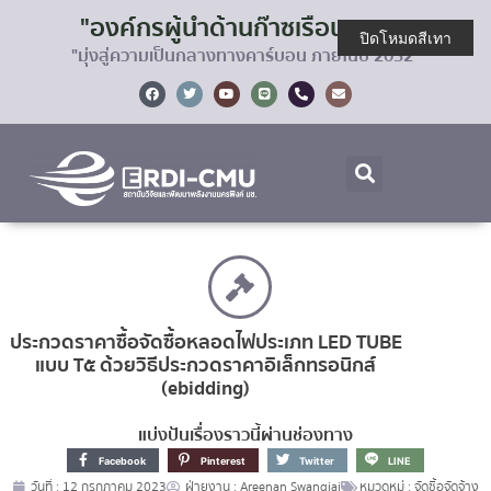
"องค์กรผู้นำด้านก๊าซเรือนกระจก
ปิดโหมดสีเทา
"มุ่งสู่ความเป็นกลางทางคาร์บอน ภายในปี 2032"
ประกวดราคาซื้อจัดซื้อหลอดไฟประเภท LED TUBE
แบบ T๕ ด้วยวิธีประกวดราคาอิเล็กทรอนิกส์
(ebidding)
แบ่งปันเรื่องราวนี้ผ่านช่องทาง
Facebook
Pinterest
Twitter
LINE
วันที่ :
12 กรกฎาคม 2023
ฝ่ายงาน :
Areenan Swangjai
หมวดหมู่ :
จัดซื้อจัดจ้าง