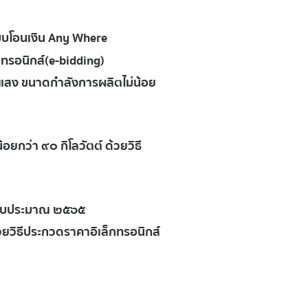
ะบบโอนเงิน Any Where
กทรอนิกส์(e-bidding)
แสง ขนาดกำลังการผลิตไม่น้อย
กว่า ๙๐ กิโลวัตต์ ด้วยวิธี
ำปีงบประมาณ ๒๕๖๕
วยวิธีประกวดราคาอิเล็กทรอนิกส์