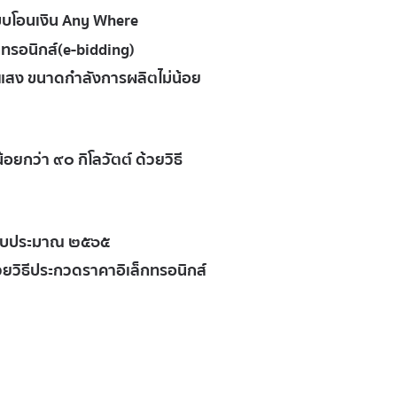
ะบบโอนเงิน Any Where
กทรอนิกส์(e-bidding)
แสง ขนาดกำลังการผลิตไม่น้อย
กว่า ๙๐ กิโลวัตต์ ด้วยวิธี
ำปีงบประมาณ ๒๕๖๕
วยวิธีประกวดราคาอิเล็กทรอนิกส์