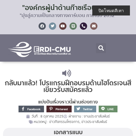
"องค์กรผู้นำด้านก๊าซเรือนกระจก
ปิดโหมดสีเทา
"มุ่งสู่ความเป็นกลางทางคาร์บอน ภายในปี 2032"
กลับมาแล้ว! โปรแกรมฝึกอบรมด้านไฮโดรเจนสี
เขียวรับสมัครแล้ว
แบ่งปันเรื่องราวนี้ผ่านช่องทาง
Facebook
Pinterest
Twitter
LINE
วันที่ :
8 ตุลาคม 2025
ฝ่ายงาน :
งานประชาสัมพันธ์
หมวดหมู่ :
ข่าวกิจกรรมโครงการ
,
ข่าวประชาสัมพันธ์
เอกสารแนบ