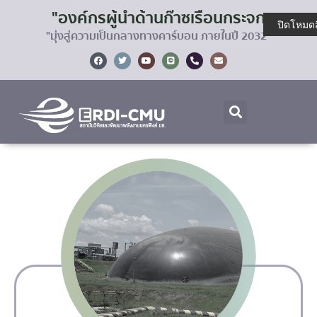
"องค์กรผู้นำด้านก๊าซเรือนกระจก
ปิดโหมดส
"มุ่งสู่ความเป็นกลางทางคาร์บอน ภายในปี 2032"