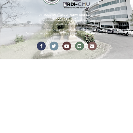
สถาบันวิจัยและพัฒนาพลังงานนครพิงค์
มหาวิทยาลัยเชียงใหม่
Energy Research and Development Institute-Nakornping,
Chiang Mai University
155 ม.2 ต.แม่เหียะ อ.เมือง จ.เชียงใหม่ 50100.
โทรศัพท์ 053-942007-9, 053-948195-8 โทรสาร 053-903760,053-903763