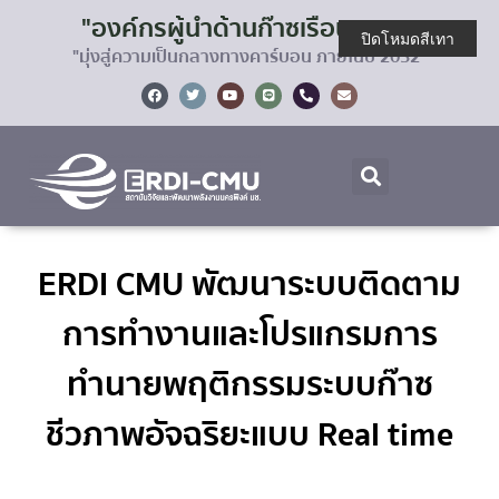
"องค์กรผู้นำด้านก๊าซเรือนกระจก
ปิดโหมดสีเทา
"มุ่งสู่ความเป็นกลางทางคาร์บอน ภายในปี 2032"
ERDI CMU พัฒนาระบบติดตาม
การทำงานและโปรแกรมการ
ทำนายพฤติกรรมระบบก๊าซ
ชีวภาพอัจฉริยะแบบ Real time