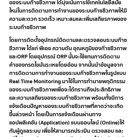
ของระบบก๊าซชีวภาพ ได้มุ่งเน้นการใช้เทคโนโลยีสมัย
ใหม่ในการติดตามการทำงานของระบบก๊าซชีวภาพให้มี
ความสะดวก รวดเร็ว เหมาะสมและเพิ่มเสถียรภาพของ
ระบบก๊าซชีวภาพ
โดยการติดตั้งอุปกรณ์ติดตามและตรวจสอบระบบก๊าซ
ชีวภาพ ได้แก่ พีเอช ความดัน อุณหภูมิของก๊าซชีวภาพ
และORP โดยอุปกรณ์ ORP นั้นจะใช้แทนการติดตาม
คำของกรดไขมันระเหยโดยอ้อม จากนั้นนำข้อมูลจาก
การติดตามการทำงานของระบบก๊าซชีวกาพในรูปแบบ
Real Time Monitoring มาใช้ในการทำนายพฤติกรรม
ของระบบก๊าซชีวภาพเพื่อจะได้ทราบถึงประสิทธิภาพ
และความเสถียรของระบบก๊าซชีวภาพ พร้อมทั้งมีการ
แจ้งเตือนปัญหาของระบบก๊าซชีวภาพที่คาดว่าจะเกิด
ขึ้นล่วงหน้า โดยเป็นการแจ้งเตือนผ่านทาง
แอปพลิเคชัน (Application) แบบออนไลน์ (Online)ให้
กับผู้ดูแลระบบ เพื่อให้สามารถประเมิน ตรวจสอบ และ