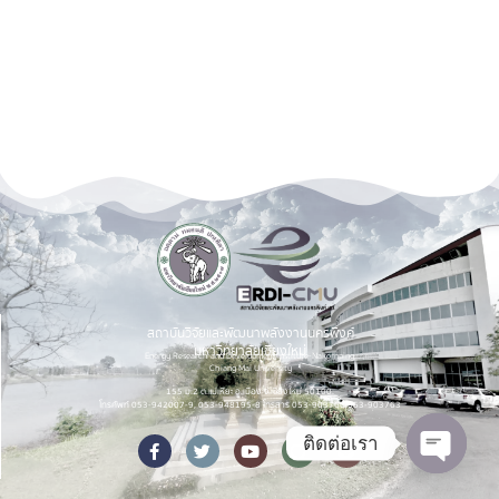
สถาบันวิจัยและพัฒนาพลังงานนครพิงค์
มหาวิทยาลัยเชียงใหม่
Energy Research and Development Institute-Nakornping,
Chiang Mai University
155 ม.2 ต.แม่เหียะ อ.เมือง จ.เชียงใหม่ 50100.
โทรศัพท์ 053-942007-9, 053-948195-8 โทรสาร 053-903760,053-903763
ติดต่อเรา
Open c