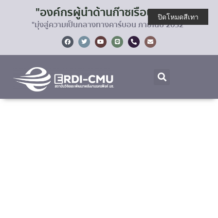
"องค์กรผู้นำด้านก๊าซเรือนกระจก
ปิดโหมดสีเทา
"มุ่งสู่ความเป็นกลางทางคาร์บอน ภายในปี 2032"
ป้องกัน: รายงานประจำปี 2566