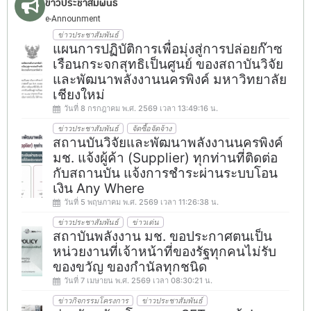
ข่าวประชาสัมพันธ์
e-Announment
ข่าวประชาสัมพันธ์
แผนการปฏิบัติการเพื่อมุ่งสู่การปล่อยก๊าซ
เรือนกระจกสุทธิเป็นศูนย์ ของสถาบันวิจัย
และพัฒนาพลังงานนครพิงค์ มหาวิทยาลัย
เชียงใหม่
วันที่ 8 กรกฎาคม พ.ศ. 2569 เวลา 13:49:16 น.
ข่าวประชาสัมพันธ์
จัดซื้อจัดจ้าง
สถานบันวิจัยและพัฒนาพลังงานนครพิงค์
มช. แจ้งผู้ค้า (Supplier) ทุกท่านที่ติดต่อ
กับสถานบัน แจ้งการชำระผ่านระบบโอน
เงิน Any Where
วันที่ 5 พฤษภาคม พ.ศ. 2569 เวลา 11:26:38 น.
ข่าวประชาสัมพันธ์
ข่าวเด่น
สถาบันพลังงาน มช. ขอประกาศตนเป็น
หน่วยงานที่เจ้าหน้าที่ของรัฐทุกคนไม่รับ
ของขวัญ ของกำนัลทุกชนิด
วันที่ 7 เมษายน พ.ศ. 2569 เวลา 08:30:21 น.
ข่าวกิจกรรมโครงการ
ข่าวประชาสัมพันธ์