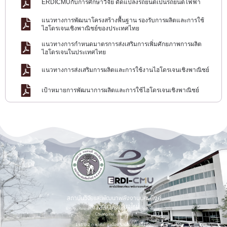
ERDICMUกับการศึกษาวิจัย ดัดแปลงรถยนต์เป็นรถยนต์ไฟฟ้า
แนวทางการพัฒนาโครงสร้างพื้นฐาน รองรับการผลิตและการใช้
ไฮโดรเจนเชิงพาณิชย์ของประเทศไทย
แนวทางการกำหนดมาตรการส่งเสริมการเพิ่มศักยภาพการผลิต
ไฮโดรเจนในประเทศไทย
แนวทางการส่งเสริมการผลิตและการใช้งานไฮโดรเจนเชิงพาณิชย์
เป้าหมายการพัฒนาการผลิตและการใช้ไฮโดรเจนเชิงพาณิชย์
สถาบันวิจัยและพัฒนาพลังงานนครพิงค์
มหาวิทยาลัยเชียงใหม่
Energy Research and Development Institute-Nakornping,
Chiang Mai University
155 ม.2 ต.แม่เหียะ อ.เมือง จ.เชียงใหม่ 50100.