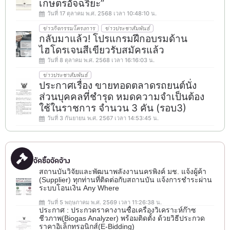
เกษตรอัจฉริยะ”
วันที่ 17 ตุลาคม พ.ศ. 2568 เวลา 10:48:10 น.
ข่าวกิจกรรมโครงการ
ข่าวประชาสัมพันธ์
กลับมาแล้ว! โปรแกรมฝึกอบรมด้าน
ไฮโดรเจนสีเขียวรับสมัครแล้ว
วันที่ 8 ตุลาคม พ.ศ. 2568 เวลา 16:16:03 น.
ข่าวประชาสัมพันธ์
ประกาศเรื่อง ขายทอดตลาดรถยนต์นั่ง
ส่วนบุคคลที่ชำรุด หมดความจำเป็นต้อง
ใช้ในราชการ จำนวน 3 คัน (รอบ3)
วันที่ 3 กันยายน พ.ศ. 2567 เวลา 14:53:45 น.
จัดซื้อจัดจ้าง
สถานบันวิจัยและพัฒนาพลังงานนครพิงค์ มช. แจ้งผู้ค้า
(Supplier) ทุกท่านที่ติดต่อกับสถานบัน แจ้งการชำระผ่าน
ระบบโอนเงิน Any Where
วันที่ 5 พฤษภาคม พ.ศ. 2569 เวลา 11:26:38 น.
ประกาศ : ประกวดราคางานซื้อเครื่องวิเคราะห์ก๊าซ
ชีวภาพ(ฺBiogas Analyzer) พร้อมติดตั้ง ด้วยวิธีประกวด
ราคาอิเล็กทรอนิกส์(e-Bidding)