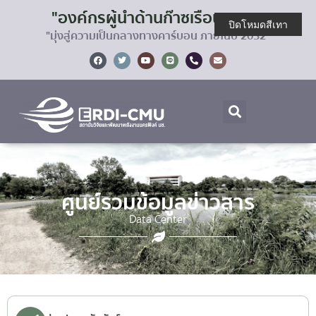
"องค์กรผู้นำด้านก๊าซเรือนกระจก
ปิดโหมดสีเทา
"มุ่งสู่ความเป็นกลางทางคาร์บอน ภายในปี 2032"
ศูนย์รวมข้อมูลข่าวสาร
Data Center