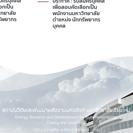
มัครบุคคล
ตำแหน่ง นักวิจัย ไฮโดรเจน
อกเป็น
ิทยาลัย
รัพยากร
สถาบันวิจัยและพัฒนาพลังงานนครพิงค์ มหาวิทยาลัยเชียงใหม่
Energy Research and Development Institute-Nakornping,
Chiang Mai University
155 ม.2 ต.แม่เหียะ อ.เมือง จ.เชียงใหม่ 50100.