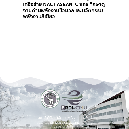
China ศึกษาดู
ลและนวัตกรรม
ERDI-CMU ให้การต้อนรับคณะ
จากสถาบันพระปกเกล้า เรียนรู
จัดการขยะสู่พลังงาน
สถาบันวิจัยและพัฒนาพลังงานนครพิงค์
มหาวิทยาลัยเชียงใหม่
Energy Research and Development Institute-Nakornping,
Chiang Mai University