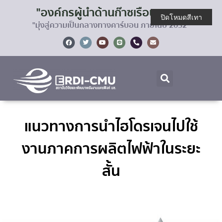
"องค์กรผู้นำด้านก๊าซเรือนกระจก
ปิดโหมดสีเทา
"มุ่งสู่ความเป็นกลางทางคาร์บอน ภายในปี 2032"
แนวทางการนำไฮโดรเจนไปใช้
งานภาคการผลิตไฟฟ้าในระยะ
สั้น