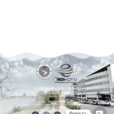
สถาบันวิจัยและพัฒนาพลังงานนครพิงค์
มหาวิทยาลัยเชียงใหม่
Energy Research and Development Institute-Nakornping,
Chiang Mai University
155 ม.2 ต.แม่เหียะ อ.เมือง จ.เชียงใหม่ 50100.
โทรศัพท์ 053-942007-9, 053-948195-8 โทรสาร 053-903760,053-903763
ติดต่อเรา