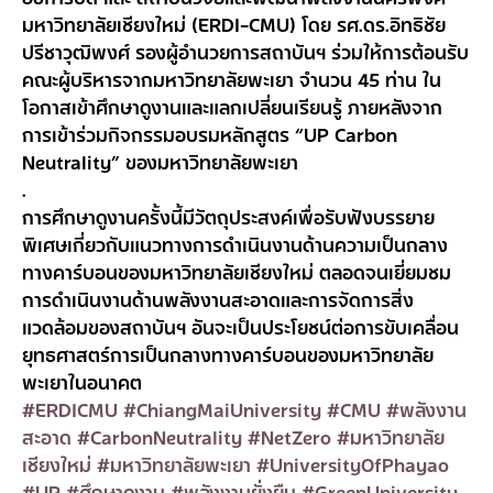
มหาวิทยาลัยเชียงใหม่ (ERDI-CMU) โดย รศ.ดร.อิทธิชัย
ปรีชาวุฒิพงศ์ รองผู้อำนวยการสถาบันฯ ร่วมให้การต้อนรับ
คณะผู้บริหารจากมหาวิทยาลัยพะเยา จำนวน 45 ท่าน ใน
โอกาสเข้าศึกษาดูงานและแลกเปลี่ยนเรียนรู้ ภายหลังจาก
การเข้าร่วมกิจกรรมอบรมหลักสูตร “UP Carbon
Neutrality” ของมหาวิทยาลัยพะเยา
.
การศึกษาดูงานครั้งนี้มีวัตถุประสงค์เพื่อรับฟังบรรยาย
พิเศษเกี่ยวกับแนวทางการดำเนินงานด้านความเป็นกลาง
ทางคาร์บอนของมหาวิทยาลัยเชียงใหม่ ตลอดจนเยี่ยมชม
การดำเนินงานด้านพลังงานสะอาดและการจัดการสิ่ง
แวดล้อมของสถาบันฯ อันจะเป็นประโยชน์ต่อการขับเคลื่อน
ยุทธศาสตร์การเป็นกลางทางคาร์บอนของมหาวิทยาลัย
พะเยาในอนาคต
#ERDICMU
#ChiangMaiUniversity
#CMU
#พลังงาน
สะอาด
#CarbonNeutrality
#NetZero
#มหาวิทยาลัย
เชียงใหม่
#มหาวิทยาลัยพะเยา
#UniversityOfPhayao
#UP
#ศึกษาดูงาน
#พลังงานยั่งยืน
#GreenUniversity