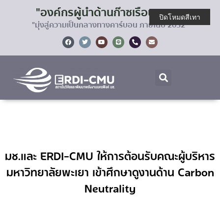
"องค์กรผู้นำด้านก๊าซเรือนกระจก
ปิดโหมดสีเทา
"มุ่งสู่ความเป็นกลางทางคาร์บอน ภายในปี 2032"
มช.และ ERDI-CMU ให้การต้อนรับคณะผู้บริหาร
มหาวิทยาลัยพะเยา เข้าศึกษาดูงานด้าน Carbon
Neutrality