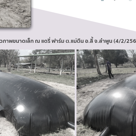
วภาพขนาดเล็ก ณ แดรี่ ฟาร์ม ต.แม่ตืน อ.ลี้ จ.ลำพูน (4/2/25