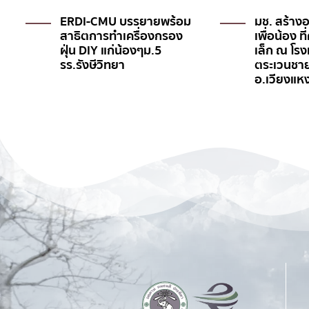
ERDI-CMU บรรยายพร้อม
มช. สร้างอา
สาธิตการทำเครื่องกรอง
เพื่อน้อง ที่ศู
ฝุ่น DIY แก่น้องๆม.5
เล็ก ณ โรงเรี
รร.รังษีวิทยา
ตระเวนชายแด
อ.เวียงแหง จ.เ