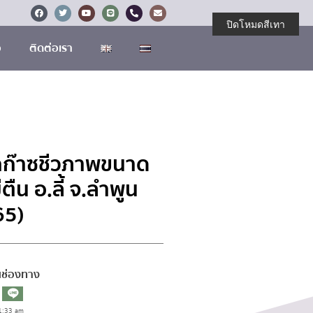
ปิดโหมดสีเทา
อ
ติดต่อเรา
ักก๊าซชีวภาพขนาด
ตืน อ.ลี้ จ.ลำพูน
65)
านช่องทาง
1:33 am