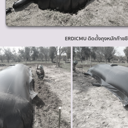
ERDICMU ติดตั้งถุงหมักก๊าซชี