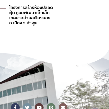
โครงการสร้างห้องปลอด
ERDICMU บรรยายพ
ฝุ่น ศูนย์พัฒนาเด็กเล็ก
สาธิตการทำเครื่องก
เทศบาลตำบลเวียงยอง
ฝุ่น DIY ให้3หมู่บ้านใ
อ.เมือง จ.ลำพูน
เทศบาลสันกำแพง