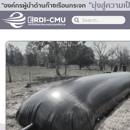
"มุ่งสู่ควา
"องค์กรผู้นำด้านก๊าซเรือนกระจก