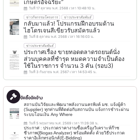
เกษตรอัจฉริยะ”
วันที่ 17 ตุลาคม พ.ศ. 2568 เวลา 10:48:10 น.
ข่าวกิจกรรมโครงการ
ข่าวประชาสัมพันธ์
กลับมาแล้ว! โปรแกรมฝึกอบรมด้าน
ไฮโดรเจนสีเขียวรับสมัครแล้ว
วันที่ 8 ตุลาคม พ.ศ. 2568 เวลา 16:16:03 น.
ข่าวประชาสัมพันธ์
ประกาศเรื่อง ขายทอดตลาดรถยนต์นั่ง
ส่วนบุคคลที่ชำรุด หมดความจำเป็นต้อง
ใช้ในราชการ จำนวน 3 คัน (รอบ3)
วันที่ 3 กันยายน พ.ศ. 2567 เวลา 14:53:45 น.
จัดซื้อจัดจ้าง
สถานบันวิจัยและพัฒนาพลังงานนครพิงค์ มช. แจ้งผู้ค้า
(Supplier) ทุกท่านที่ติดต่อกับสถานบัน แจ้งการชำระผ่าน
ระบบโอนเงิน Any Where
วันที่ 5 พฤษภาคม พ.ศ. 2569 เวลา 11:26:38 น.
ประกาศ : ประกวดราคางานซื้อเครื่องวิเคราะห์ก๊าซ
ชีวภาพ(ฺBiogas Analyzer) พร้อมติดตั้ง ด้วยวิธีประกวด
ราคาอิเล็กทรอนิกส์(e-Bidding)