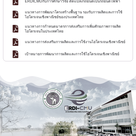
ERDICMUกับการศึกษาวิจัย ดัดแปลงรถยนต์เป็นรถยนต์ไฟฟ้า
แนวทางการพัฒนาโครงสร้างพื้นฐาน รองรับการผลิตและการใช้
ไฮโดรเจนเชิงพาณิชย์ของประเทศไทย
แนวทางการกำหนดมาตรการส่งเสริมการเพิ่มศักยภาพการผลิต
ไฮโดรเจนในประเทศไทย
แนวทางการส่งเสริมการผลิตและการใช้งานไฮโดรเจนเชิงพาณิชย์
เป้าหมายการพัฒนาการผลิตและการใช้ไฮโดรเจนเชิงพาณิชย์
สถาบันวิจัยและพัฒนาพลังงานนครพิงค์
มหาวิทยาลัยเชียงใหม่
Energy Research and Development Institute-Nakornping,
Chiang Mai University
155 ม.2 ต.แม่เหียะ อ.เมือง จ.เชียงใหม่ 50100.