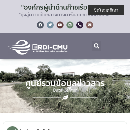
"องค์กรผู้นำด้านก๊าซเรือนกระจก
ปิดโหมดสีเทา
"มุ่งสู่ความเป็นกลางทางคาร์บอน ภายในปี 2032"
ศูนย์รวมข้อมูลข่าวสาร
Data Center