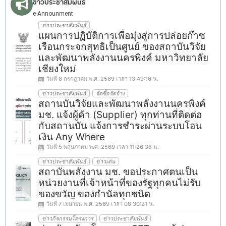
ข่าวประชาสัมพันธ์
e-Announment
ข่าวประชาสัมพันธ์
แผนการปฏิบัติการเพื่อมุ่งสู่การปล่อยก๊าซ
เรือนกระจกสุทธิเป็นศูนย์ ของสถาบันวิจัย
และพัฒนาพลังงานนครพิงค์ มหาวิทยาลัย
เชียงใหม่
วันที่ 8 กรกฎาคม พ.ศ. 2569 เวลา 13:49:16 น.
ข่าวประชาสัมพันธ์
จัดซื้อจัดจ้าง
สถานบันวิจัยและพัฒนาพลังงานนครพิงค์
มช. แจ้งผู้ค้า (Supplier) ทุกท่านที่ติดต่อ
กับสถานบัน แจ้งการชำระผ่านระบบโอน
เงิน Any Where
วันที่ 5 พฤษภาคม พ.ศ. 2569 เวลา 11:26:38 น.
ข่าวประชาสัมพันธ์
ข่าวเด่น
สถาบันพลังงาน มช. ขอประกาศตนเป็น
หน่วยงานที่เจ้าหน้าที่ของรัฐทุกคนไม่รับ
ของขวัญ ของกำนัลทุกชนิด
วันที่ 7 เมษายน พ.ศ. 2569 เวลา 08:30:21 น.
ข่าวกิจกรรมโครงการ
ข่าวประชาสัมพันธ์