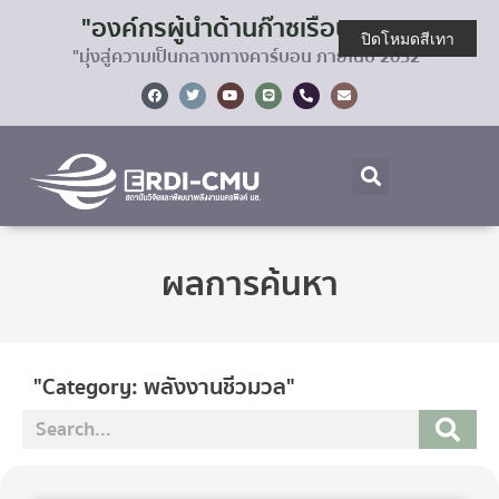
"องค์กรผู้นำด้านก๊าซเรือนกระจก
ปิดโหมดสีเทา
"มุ่งสู่ความเป็นกลางทางคาร์บอน ภายในปี 2032"
ผลการค้นหา
"Category: พลังงานชีวมวล"