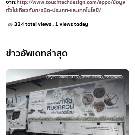
จาก:
http://www.touchtechdesign.com/eppo/ข้อมูล
ทั่วไปเกี่ยวกับก/ชนิด-ประเภท-และเทคโนโลยี/
324 total views
, 1 views today
ข่าวอัพเดทล่าสุด
การ
พลังงาน
พลังงาน
พลังงาน
ศูนย์
สาระ
สิ่ง
เทคโนโลยี
จัดการ
ก๊าซ
จากขยะ
ชีวมวล
บริหาร
พลังงาน
แวดล้อม
ด้าน
ขยะ
ชีวภาพ
จัดการชีว
พลังงาน
มวล