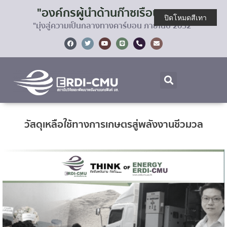
"องค์กรผู้นำด้านก๊าซเรือนกระจก
ปิดโหมดสีเทา
"มุ่งสู่ความเป็นกลางทางคาร์บอน ภายในปี 2032"
วัสดุเหลือใช้ทางการเกษตรสู่พลังงานชีวมวล