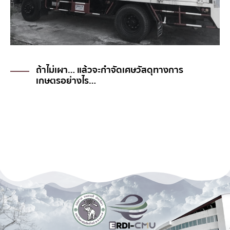
ERDI-CMU กับนโยบายโรงไฟฟ้าชุมชน
#พลังงานไฟฟ้าและพลังงานทดแทนจากขยะ