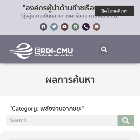
"องค์กรผู้นำด้านก๊าซเรือนกระจก
ปิดโหมดสีเทา
"มุ่งสู่ความเป็นกลางทางคาร์บอน ภายในปี 2032"
ผลการค้นหา
"Category: พลังงานจากขยะ"