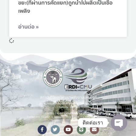
ขยะ(ที่ผ่านการคัดแยก)ถูกนำไปผลิตเป็นเชื้อ
เพลิง
อ่านต่อ »
สถาบันวิจัยและพัฒนาพลังงานนครพิงค์
มหาวิทยาลัยเชียงใหม่
Energy Research and Development Institute-Nakornping,
Chiang Mai University
155 ม.2 ต.แม่เหียะ อ.เมือง จ.เชียงใหม่ 50100.
โทรศัพท์ 053-942007-9, 053-948195-8 โทรสาร 053-903760,053-903763
ติดต่อเรา
Open c