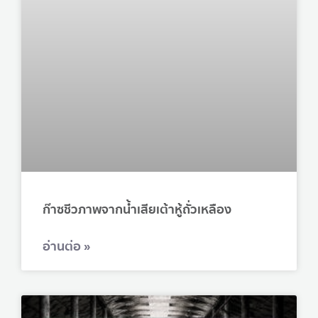
ก๊าซชีวภาพจากน้ำเสียเต้าหู้ถั่วเหลือง
อ่านต่อ »