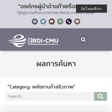
"องค์กรผู้นำด้านก๊าซเรือนกระจก
ปิดโหมดสีเทา
"มุ่งสู่ความเป็นกลางทางคาร์บอน ภายในปี 2032"
ผลการค้นหา
"Category: พลังงานก๊าซชีวภาพ"