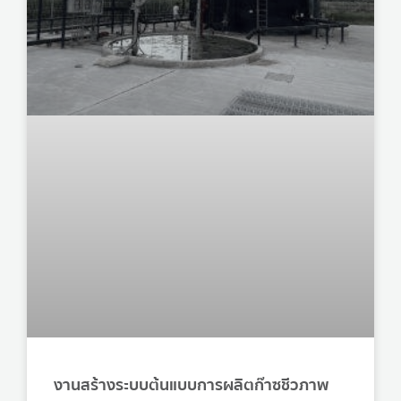
งานสร้างระบบต้นแบบการผลิตก๊าซชีวภาพ