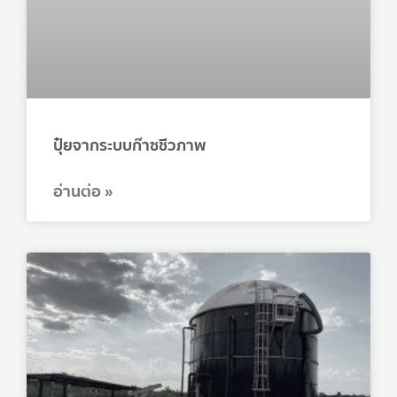
ปุ๋ยจากระบบก๊าซชีวภาพ
อ่านต่อ »