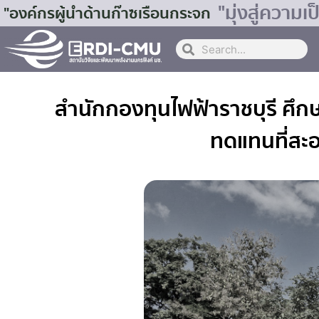
"มุ่งสู่ควา
"องค์กรผู้นำด้านก๊าซเรือนกระจก
สำนักกองทุนไฟฟ้าราชบุรี ศึก
ทดแทนที่สะอ