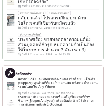
เกษตรอัจฉริยะ”
วันที่ 17 ตุลาคม พ.ศ. 2568 เวลา 10:48:10 น.
ข่าวกิจกรรมโครงการ
ข่าวประชาสัมพันธ์
กลับมาแล้ว! โปรแกรมฝึกอบรมด้าน
ไฮโดรเจนสีเขียวรับสมัครแล้ว
วันที่ 8 ตุลาคม พ.ศ. 2568 เวลา 16:16:03 น.
ข่าวประชาสัมพันธ์
ประกาศเรื่อง ขายทอดตลาดรถยนต์นั่ง
ส่วนบุคคลที่ชำรุด หมดความจำเป็นต้อง
ใช้ในราชการ จำนวน 3 คัน (รอบ3)
วันที่ 3 กันยายน พ.ศ. 2567 เวลา 14:53:45 น.
จัดซื้อจัดจ้าง
สถานบันวิจัยและพัฒนาพลังงานนครพิงค์ มช. แจ้งผู้ค้า
(Supplier) ทุกท่านที่ติดต่อกับสถานบัน แจ้งการชำระผ่าน
ระบบโอนเงิน Any Where
วันที่ 5 พฤษภาคม พ.ศ. 2569 เวลา 11:26:38 น.
ประกาศ : ประกวดราคางานซื้อเครื่องวิเคราะห์ก๊าซ
ชีวภาพ(ฺBiogas Analyzer) พร้อมติดตั้ง ด้วยวิธีประกวด
ราคาอิเล็กทรอนิกส์(e-Bidding)