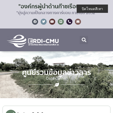
"องค์กรผู้นำด้านก๊าซเรือนกระจก
ปิดโหมดสีเทา
"มุ่งสู่ความเป็นกลางทางคาร์บอน ภายในปี 2032"
ศูนย์รวมข้อมูลข่าวสาร
Data Center