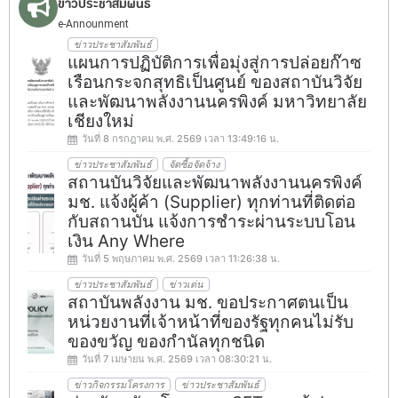
ข่าวประชาสัมพันธ์
e-Announment
ข่าวประชาสัมพันธ์
แผนการปฏิบัติการเพื่อมุ่งสู่การปล่อยก๊าซ
เรือนกระจกสุทธิเป็นศูนย์ ของสถาบันวิจัย
และพัฒนาพลังงานนครพิงค์ มหาวิทยาลัย
เชียงใหม่
วันที่ 8 กรกฎาคม พ.ศ. 2569 เวลา 13:49:16 น.
ข่าวประชาสัมพันธ์
จัดซื้อจัดจ้าง
สถานบันวิจัยและพัฒนาพลังงานนครพิงค์
มช. แจ้งผู้ค้า (Supplier) ทุกท่านที่ติดต่อ
กับสถานบัน แจ้งการชำระผ่านระบบโอน
เงิน Any Where
วันที่ 5 พฤษภาคม พ.ศ. 2569 เวลา 11:26:38 น.
ข่าวประชาสัมพันธ์
ข่าวเด่น
สถาบันพลังงาน มช. ขอประกาศตนเป็น
หน่วยงานที่เจ้าหน้าที่ของรัฐทุกคนไม่รับ
ของขวัญ ของกำนัลทุกชนิด
วันที่ 7 เมษายน พ.ศ. 2569 เวลา 08:30:21 น.
ข่าวกิจกรรมโครงการ
ข่าวประชาสัมพันธ์