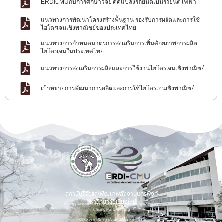
ERDICMUกับการศึกษาวิจัย ดัดแปลงรถยนต์เป็นรถยนต์ไฟฟ้า
แนวทางการพัฒนาโครงสร้างพื้นฐาน รองรับการผลิตและการใช้
ไฮโดรเจนเชิงพาณิชย์ของประเทศไทย
แนวทางการกำหนดมาตรการส่งเสริมการเพิ่มศักยภาพการผลิต
ไฮโดรเจนในประเทศไทย
แนวทางการส่งเสริมการผลิตและการใช้งานไฮโดรเจนเชิงพาณิชย์
เป้าหมายการพัฒนาการผลิตและการใช้ไฮโดรเจนเชิงพาณิชย์
สถาบันวิจัยและพัฒนาพลังงานนครพิงค์
มหาวิทยาลัยเชียงใหม่
Energy Research and Development Institute-Nakornping,
Chiang Mai University
155 ม.2 ต.แม่เหียะ อ.เมือง จ.เชียงใหม่ 50100.