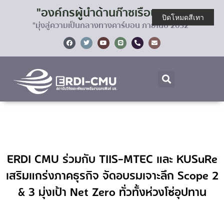
"องค์กรผู้นำด้านก๊าซเรือนกระจก
ปิดโหมดสีเทา
"มุ่งสู่ความเป็นกลางทางคาร์บอน ภายในปี 2032"
ERDI CMU ร่วมกับ TIIS-MTEC และ KUSuRe
เสริมแกร่งภาคธุรกิจ จัดอบรมเจาะลึก Scope 2
& 3 มุ่งเป้า Net Zero ทั่วทั้งห่วงโซ่อุปทาน