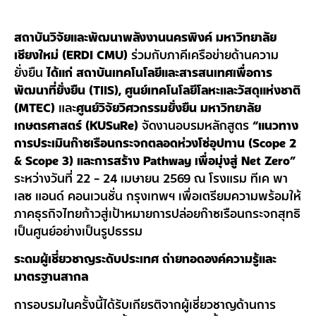
สถาบันวิจัยและพัฒนาพลังงานนครพิงค์ มหาวิทยาลัย
เชียงใหม่ (ERDI CMU)
ร่วมกับภาคีเครือข่ายด้านความ
ยั่งยืน
ได้แก่ สถาบันเทคโนโลยีและสารสนเทศเพื่อการ
พัฒนาที่ยั่งยืน (TIIS), ศูนย์เทคโนโลยีโลหะและวัสดุแห่งชาติ
(MTEC)
และ
ศูนย์วิจัยวิศวกรรมยั่งยืน มหาวิทยาลัย
เกษตรศาสตร์ (KUSuRe)
จัดงานอบรมหลักสูตร
“แนวทาง
การประเมินก๊าซเรือนกระจกตลอดห่วงโซ่อุปทาน (Scope 2
& Scope 3) และการสร้าง Pathway เพื่อมุ่งสู่ Net Zero”
ระหว่างวันที่ 22 – 24 เมษายน 2569 ณ โรงแรม ทีเค พา
เลซ แอนด์ คอนเวนชั่น กรุงเทพฯ เพื่อเตรียมความพร้อมให้
ภาคธุรกิจไทยก้าวสู่เป้าหมายการปล่อยก๊าซเรือนกระจกสุทธิ
เป็นศูนย์อย่างเป็นรูปธรรม
ระดมผู้เชี่ยวชาญระดับประเทศ ถ่ายทอดองค์ความรู้และ
มาตรฐานสากล
การอบรมในครั้งนี้ได้รับเกียรติจากผู้เชี่ยวชาญด้านการ