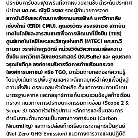
ประเมินคาร์บอนฟุตพริ้นท์จากหน่วยงานชั้นนำระดับประเทศ
นำโดย
ผศ.ดร. ณัฐนี วรยศ
รองผู้อำนวยการจาก
สถาบันวิจัยและพัฒนาพลังงานนครพิงค์ มหาวิทยาลัย
เชียงใหม่ (ERDI CMU)
,
คุณอธิวัตร จิรจริยาเวช
สถาบัน
เทคโนโลยีและสารสนเทศเพื่อการพัฒนาที่ยั่งยืน (TIIS)
ศูนย์เทคโนโลยีโลหะและวัสดุแห่งชาติ (MTEC)
ผศ.รด.วิ
กานดา วราห์บัณฑูรวิทย์
หน่วยวิจัยวิศวกรรมเพื่อความ
ยั่งยืน มหาวิทยาลัยเกษตรศาสตร์ (KUSuRe) และ คุณธาดา
วรุณโชติกุล องค์การบริหารจัดการก๊าซเรือนกระจก
(องค์การมหาชน) หรือ TGO
, มาร่วมถ่ายทอดองค์ความรู้
โดยมุ่งเน้นการปูพื้นฐานและเจาะลึกกลยุทธ์สำคัญเพื่อมุ่งสู่
ความยั่งยืน ครอบคลุมหัวข้อหลัก ตั้งแต่การทบทวนนิยาม
มาตรฐานสากล และกลยุทธ์การเก็บรวบรวมข้อมูลก๊าซเรือน
กระจก แนวทางการประเมินกิจกรรมทางอ้อม (Scope 2 &
Scope 3) ตลอดห่วงโซ่อุปทาน หลักการและขั้นตอนการ
ดำเนินงานด้านความเป็นกลางทางคาร์บอน (Carbon
Neutrality) และการปล่อยก๊าซเรือนกระจกสุทธิเป็นศูนย์
(Net Zero GHG Emission) แนวทางการวางแผนปฏิบัติ