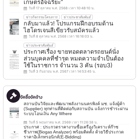
เกษตรอัจฉริยะ”
วันที่ 17 ตุลาคม พ.ศ. 2568 เวลา 10:48:10 น.
ข่าวกิจกรรมโครงการ
ข่าวประชาสัมพันธ์
กลับมาแล้ว! โปรแกรมฝึกอบรมด้าน
ไฮโดรเจนสีเขียวรับสมัครแล้ว
วันที่ 8 ตุลาคม พ.ศ. 2568 เวลา 16:16:03 น.
ข่าวประชาสัมพันธ์
ประกาศเรื่อง ขายทอดตลาดรถยนต์นั่ง
ส่วนบุคคลที่ชำรุด หมดความจำเป็นต้อง
ใช้ในราชการ จำนวน 3 คัน (รอบ3)
วันที่ 3 กันยายน พ.ศ. 2567 เวลา 14:53:45 น.
จัดซื้อจัดจ้าง
สถานบันวิจัยและพัฒนาพลังงานนครพิงค์ มช. แจ้งผู้ค้า
(Supplier) ทุกท่านที่ติดต่อกับสถานบัน แจ้งการชำระผ่าน
ระบบโอนเงิน Any Where
วันที่ 5 พฤษภาคม พ.ศ. 2569 เวลา 11:26:38 น.
ประกาศ : ประกวดราคางานซื้อเครื่องวิเคราะห์ก๊าซ
ชีวภาพ(ฺBiogas Analyzer) พร้อมติดตั้ง ด้วยวิธีประกวด
ราคาอิเล็กทรอนิกส์(e-Bidding)