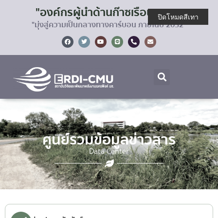
"องค์กรผู้นำด้านก๊าซเรือนกระจก
ปิดโหมดสีเทา
"มุ่งสู่ความเป็นกลางทางคาร์บอน ภายในปี 2032"
ศูนย์รวมข้อมูลข่าวสาร
Data Center