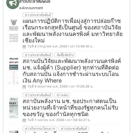
ข่าวประชาสัมพันธ์
e-Announment
ข่าวประชาสัมพันธ์
แผนการปฏิบัติการเพื่อมุ่งสู่การปล่อยก๊าซ
เรือนกระจกสุทธิเป็นศูนย์ ของสถาบันวิจัย
และพัฒนาพลังงานนครพิงค์ มหาวิทยาลัย
เชียงใหม่
วันที่ 8 กรกฎาคม พ.ศ. 2569 เวลา 13:49:16 น.
ข่าวประชาสัมพันธ์
จัดซื้อจัดจ้าง
สถานบันวิจัยและพัฒนาพลังงานนครพิงค์
มช. แจ้งผู้ค้า (Supplier) ทุกท่านที่ติดต่อ
กับสถานบัน แจ้งการชำระผ่านระบบโอน
เงิน Any Where
วันที่ 5 พฤษภาคม พ.ศ. 2569 เวลา 11:26:38 น.
ข่าวประชาสัมพันธ์
ข่าวเด่น
สถาบันพลังงาน มช. ขอประกาศตนเป็น
หน่วยงานที่เจ้าหน้าที่ของรัฐทุกคนไม่รับ
ของขวัญ ของกำนัลทุกชนิด
วันที่ 7 เมษายน พ.ศ. 2569 เวลา 08:30:21 น.
ข่าวกิจกรรมโครงการ
ข่าวประชาสัมพันธ์