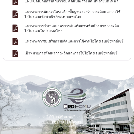
ERDICMUกับการศึกษาวิจัย ดัดแปลงรถยนต์เป็นรถยนต์ไฟฟ้า
แนวทางการพัฒนาโครงสร้างพื้นฐาน รองรับการผลิตและการใช้
ไฮโดรเจนเชิงพาณิชย์ของประเทศไทย
แนวทางการกำหนดมาตรการส่งเสริมการเพิ่มศักยภาพการผลิต
ไฮโดรเจนในประเทศไทย
แนวทางการส่งเสริมการผลิตและการใช้งานไฮโดรเจนเชิงพาณิชย์
เป้าหมายการพัฒนาการผลิตและการใช้ไฮโดรเจนเชิงพาณิชย์
สถาบันวิจัยและพัฒนาพลังงานนครพิงค์
มหาวิทยาลัยเชียงใหม่
Energy Research and Development Institute-Nakornping,
Chiang Mai University
155 ม.2 ต.แม่เหียะ อ.เมือง จ.เชียงใหม่ 50100.