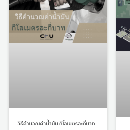
วิธีคำนวณค่าน้ำมัน กิโลเมตรละกี่บาท