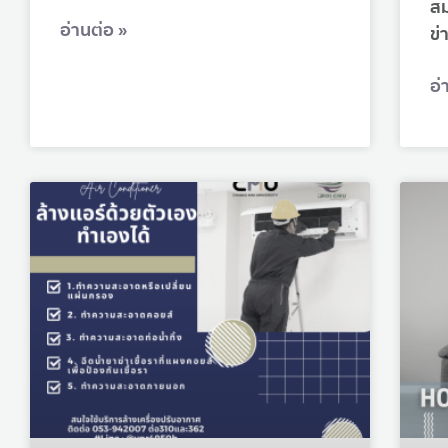
สม
อ่านต่อ »
ข่
อ่