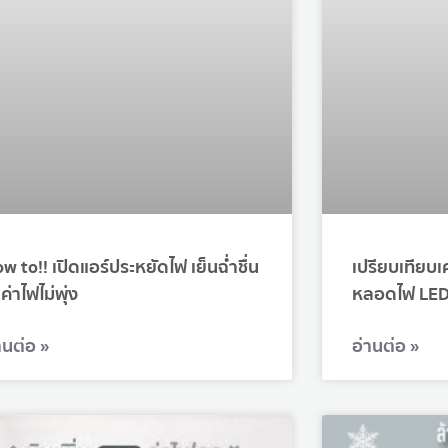
w to!! เปิดแอร์ประหยัดไฟ เย็นฉ่ำชื่น
เปรียบเทียบเค
 ค่าไฟไม่พุ่ง
หลอดไฟ LE
านต่อ »
อ่านต่อ »