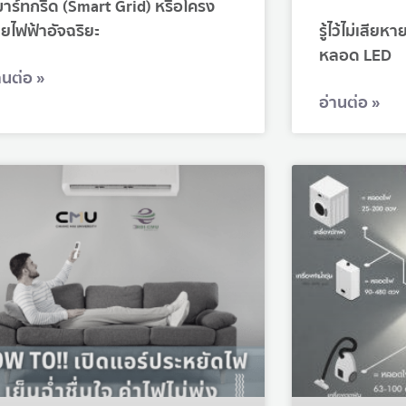
าร์ทกริด (Smart Grid) หรือโครง
ายไฟฟ้าอัจฉริยะ
รู้ไว้ไม่เสียห
หลอด LED
านต่อ »
อ่านต่อ »