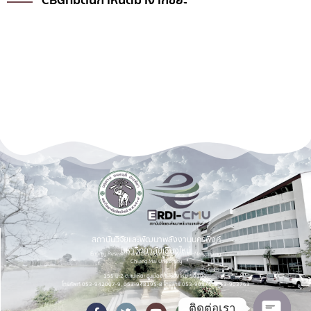
สถาบันวิจัยและพัฒนาพลังงานนครพิงค์
มหาวิทยาลัยเชียงใหม่
Energy Research and Development Institute-Nakornping,
Chiang Mai University
155 ม.2 ต.แม่เหียะ อ.เมือง จ.เชียงใหม่ 50100.
โทรศัพท์ 053-942007-9, 053-948195-8 โทรสาร 053-903760,053-903763
ติดต่อเรา