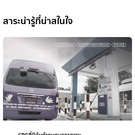
สาระน่ารู้ที่น่าสในใจ
การจัดการขยะ
ศูนย์บริหารจัดการชีวมวล
สาระน่ารู้
มช กับการแยกขยะก่อนทิ้ง สู่มหาวิทยาลัยปลอด
ขยะ (Zero Waste Campus)