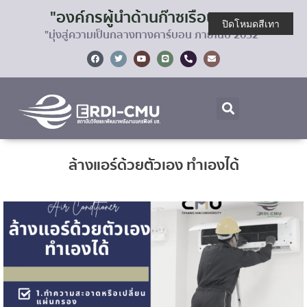
"องค์กรผู้นำด้านก๊าซเรือนกระจก
ปิดโหมดสีเทา
"มุ่งสู่ความเป็นกลางทางคาร์บอน ภายในปี 2032"
ล้างแอร์ด้วยตัวเอง ทำเองได้