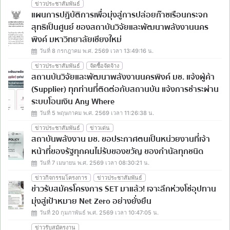
ข่าวประชาสัมพันธ์
แผนการปฏิบัติการเพื่อมุ่งสู่การปล่อยก๊าซเรือนกระจก
สุทธิเป็นศูนย์ ของสถาบันวิจัยและพัฒนาพลังงานนคร
พิงค์ มหาวิทยาลัยเชียงใหม่
วันที่ 8 กรกฎาคม พ.ศ. 2569 เวลา 13:49:16 น.
ข่าวประชาสัมพันธ์
จัดซื้อจัดจ้าง
สถานบันวิจัยและพัฒนาพลังงานนครพิงค์ มช. แจ้งผู้ค้า
(Supplier) ทุกท่านที่ติดต่อกับสถานบัน แจ้งการชำระผ่าน
ระบบโอนเงิน Any Where
วันที่ 5 พฤษภาคม พ.ศ. 2569 เวลา 11:26:38 น.
ข่าวประชาสัมพันธ์
ข่าวเด่น
สถาบันพลังงาน มช. ขอประกาศตนเป็นหน่วยงานที่เจ้า
หน้าที่ของรัฐทุกคนไม่รับของขวัญ ของกำนัลทุกชนิด
วันที่ 7 เมษายน พ.ศ. 2569 เวลา 08:30:21 น.
ข่าวกิจกรรมโครงการ
ข่าวประชาสัมพันธ์
ข่าวรับสมัครโครงการ SET มาแล้ว! เจาะลึกห่วงโซ่อุปทาน
มุ่งสู่เป้าหมาย Net Zero อย่างยั่งยืน
วันที่ 20 กุมภาพันธ์ พ.ศ. 2569 เวลา 10:47:05 น.
ข่าวรับสมัครงาน