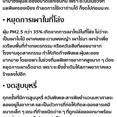
นำมาซึ่งฝุ่นละอองขนาดเล็กเช่นกัน เพราะฉะนั้นในช่วงที่
มลพิษครองเมือง ถ้าลดการใช้เตาถ่านได้ ก็งดไปก่อนนะคะ
• หยุดการเผาในที่โล่ง
ฝุ่น PM2.5 กว่า 35% เกิดจากการเผาไหม้ในที่โล่ง ไม่ว่าจะ
เป็นเผาใบไม้ เผาเศษขยะตามพงหญ้า เผาไร่นา เผาป่าเพื่อ
เตรียมพื้นที่ทำเกษตรกรรม หรือควันเสียที่ลอยมาจาก
โรงงานอุตสาหกรรม ทำให้เกิดก๊าซพิษและฝุ่นละออง
มากมาย โดยเฉพาะในช่วงที่มลพิษทางอากาศสูงมาก ๆ ต้อง
หยุดการเผาเด็ดขาด เพราะจะยิ่งซ้ำเติมให้สภาพอากาศเลว
ร้ายลงไปอีก
• งดสูบบุหรี่
ทุกครั้งที่มีการสูบบุหรี่ ควันพิษและสารพิษจำนวนมหาศาลจะ
ลอยอยู่ในอากาศ และเป็นตัวการที่ก่อให้เกิดละอองสารเคมี
ขนาดเล็ก ๆ ขณะที่ก๊าซชนิดต่าง ๆ ที่ถูกปล่อยออกมาพร้อม