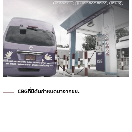
การจัดการขยะ
ศูนย์บริหารจัดการชีวมวล
สาระน่ารู้
มช กับการแยกขยะก่อนทิ้ง สู่มหาวิทยาลัยปลอด
ขยะ (Zero Waste Campus)