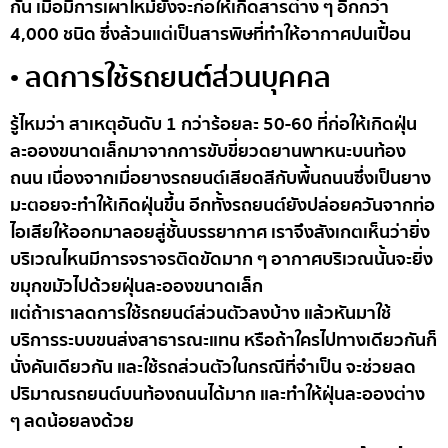
กัน เมื่อมีการเผาไหม้ยังจะก่อให้เกิดสารต่าง ๆ อีกกว่า
4,000 ชนิด ซึ่งล้วนแต่เป็นสารพิษที่ทำให้อากาศปนเปื้อน
• ลดการใช้รถยนต์ส่วนบุคคล
รู้ไหมว่า สาเหตุอันดับ 1 กว่าร้อยละ 50-60 ที่ก่อให้เกิดฝุ่น
ละอองขนาดเล็กมาจากการขับขี่ยวดยานพาหนะบนท้อง
ถนน เนื่องจากเมื่อยางรถยนต์เสียดสีกับพื้นถนนซึ่งเป็นยาง
มะตอยจะทำให้เกิดฝุ่นขึ้น อีกทั้งรถยนต์ยังปล่อยควันจากท่อ
ไอเสียให้ออกมาลอยสู่ชั้นบรรยากาศ เราจึงสังเกตเห็นว่ายิ่ง
บริเวณไหนมีการจราจรติดขัดมาก ๆ อากาศบริเวณนั้นจะยิ่ง
ขมุกขมัวไปด้วยฝุ่นละอองขนาดเล็ก
แต่ถ้าเราลดการใช้รถยนต์ส่วนตัวลงบ้าง แล้วหันมาใช้
บริการระบบขนส่งสาธารณะแทน หรือถ้าใครไปทางเดียวกันก็
นั่งคันเดียวกัน และใช้รถส่วนตัวในกรณีที่จำเป็น จะช่วยลด
ปริมาณรถยนต์บนท้องถนนได้มาก และทำให้ฝุ่นละอองต่าง
ๆ ลดน้อยลงด้วย