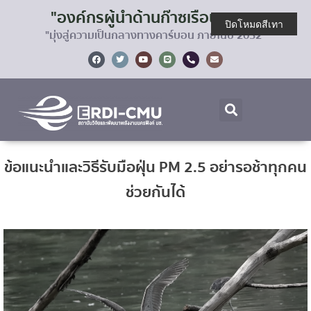
"องค์กรผู้นำด้านก๊าซเรือนกระจก
ปิดโหมดสีเทา
"มุ่งสู่ความเป็นกลางทางคาร์บอน ภายในปี 2032"
ข้อแนะนำและวิธีรับมือฝุ่น PM 2.5 อย่ารอช้าทุกคน
ช่วยกันได้