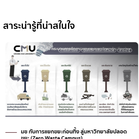
สาระน่ารู้ที่น่าสในใจ
การจัดการขยะ
ศูนย์บริหารจัดการชีวมวล
สาระน่ารู้
มช กับการแยกขยะก่อนทิ้ง สู่มหาวิทยาลัยปลอด
ขยะ (Zero Waste Campus)