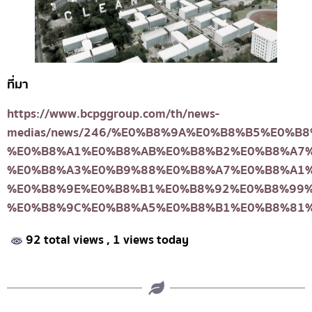
ที่มา
https://www.bcpggroup.com/th/news-
medias/news/246/%E0%B8%9A%E0%B8%B5%E0%
%E0%B8%A1%E0%B8%AB%E0%B8%B2%E0%B8%A7
%E0%B8%A3%E0%B9%88%E0%B8%A7%E0%B8%A1
%E0%B8%9E%E0%B8%B1%E0%B8%92%E0%B8%99
%E0%B8%9C%E0%B8%A5%E0%B8%B1%E0%B8%81
92 total views
, 1 views today