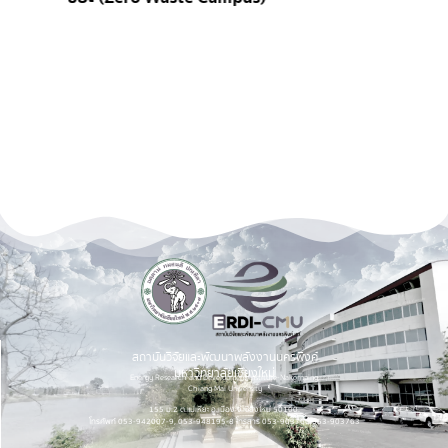
สถาบันวิจัยและพัฒนาพลังงานนครพิงค์
มหาวิทยาลัยเชียงใหม่
Energy Research and Development Institute-Nakornping,
Chiang Mai University
155 ม.2 ต.แม่เหียะ อ.เมือง จ.เชียงใหม่ 50100.
โทรศัพท์ 053-942007-9, 053-948195-8 โทรสาร 053-903760,053-903763