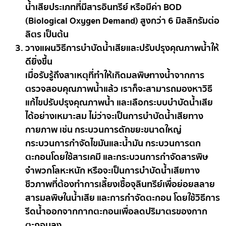
น้ำเสียประเภทที่มีสารอินทรีย์ หรือมีค่า BOD
(Biological Oxygen Demand) สูงกว่า 6 มิลลิกรัมต่อ
ลิตร เป็นต้น
วางแผนวิธีการบำบัดน้ำเสียและปรับปรุงคุณภาพน้ำให้
ดียิ่งขึ้น
เมื่อรับรู้ถึงสาเหตุที่ทำให้เกิดมลพิษทางน้ำจากการ
ตรวจสอบคุณภาพน้ำแล้ว เราก็จะสามารถมองหาวิธี
แก้ไขปรับปรุงคุณภาพน้ำ และเลือกระบบบำบัดน้ำเสีย
ได้อย่างเหมาะสม ไม่ว่าจะเป็นการบำบัดน้ำเสียทาง
กายภาพ เช่น กระบวนการดักขยะขนาดใหญ่
กระบวนการกำจัดไขมันและน้ำมัน กระบวนการตก
ตะกอนโดยใช้สารเคมี และกระบวนการกำจัดสารพิษ
จำพวกโลหะหนัก หรือจะเป็นการบำบัดน้ำเสียทาง
ชีวภาพที่ต้องทำการเลี้ยงเชื้อจุลินทรีย์เพื่อย่อยสลาย
สารมลพิษในน้ำเสีย และการกำจัดตะกอน โดยใช้วิธีการ
รีดน้ำออกจากกากตะกอนเพื่อลดปริมาตรของกาก
ตะกอนลง