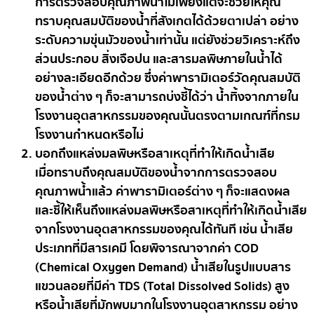
การตรวจสอบคุณภาพน้ำไม่เพียงแต่จะช่วยให้คุณ
ทราบคุณสมบัติของน้ำที่สังเกตได้ด้วยตาเปล่า อย่าง
ระดับความขุ่นมัวของน้ำเท่านั้น แต่ยังช่วยวิเคราะห์ถึง
ส่วนประกอบ สิ่งเจือปน และสารมลพิษภายในน้ำได้
อย่างละเอียดอีกด้วย ซึ่งค่าพารามิเตอร์วัดคุณสมบัติ
ของน้ำต่าง ๆ ก็จะสามารถบ่งชี้ได้ว่า น้ำทิ้งจากภายใน
โรงงานอุตสาหกรรมของคุณนั้นตรงตามเกณฑ์ที่กรม
โรงงานกำหนดหรือไม่
บอกถึงแหล่งมลพิษหรือสาเหตุที่ทำให้เกิดน้ำเสีย
เมื่อทราบถึงคุณสมบัติของน้ำจากการตรวจสอบ
คุณภาพน้ำแล้ว ค่าพารามิเตอร์ต่าง ๆ ก็จะแสดงผล
และชี้ให้เห็นถึงแหล่งมลพิษหรือสาเหตุที่ทำให้เกิดน้ำเสีย
จากโรงงานอุตสาหกรรมของคุณได้ทันที เช่น น้ำเสีย
ประเภทที่มีสารเคมี โดยพิจารณาจากค่า COD
(Chemical Oxygen Demand) น้ำเสียในรูปแบบสาร
แขวนลอยที่มีค่า TDS (Total Dissolved Solids) สูง
หรือน้ำเสียที่มักพบมากในโรงงานอุตสาหกรรม อย่าง