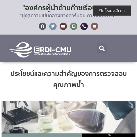
"องค์กรผู้นำด้านก๊าซเรือนกระจก
ปิดโหมดสีเทา
"มุ่งสู่ความเป็นกลางทางคาร์บอน ภายในปี 2032"
ประโยชน์และความสำคัญของการตรวจสอบ
คุณภาพน้ำ