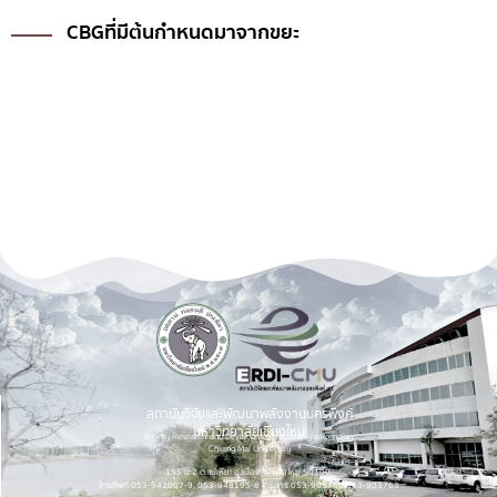
ขยะ (Zero Waste Campus)
สถาบันวิจัยและพัฒนาพลังงานนครพิงค์
มหาวิทยาลัยเชียงใหม่
Energy Research and Development Institute-Nakornping,
Chiang Mai University
155 ม.2 ต.แม่เหียะ อ.เมือง จ.เชียงใหม่ 50100.
โทรศัพท์ 053-942007-9, 053-948195-8 โทรสาร 053-903760,053-903763