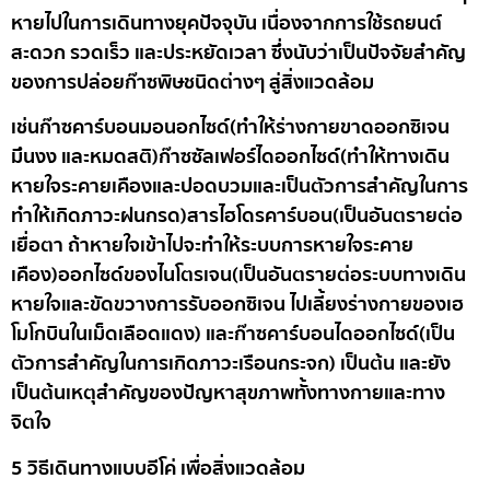
หายไปในการเดินทางยุคปัจจุบัน เนื่องจากการใช้
รถยนต์
สะดวก รวดเร็ว และประหยัดเวลา ซึ่งนับว่าเป็นปัจจัยสำคัญ
ของการปล่อยก๊าซพิษชนิดต่างๆ สู่สิ่งแวดล้อม
เช่น
ก๊าซคาร์บอนมอนอกไซด์
(ทำให้ร่างกายขาดออกซิเจน
มึนงง และหมดสติ)
ก๊าซซัลเฟอร์ไดออกไซด์
(ทำให้ทางเดิน
หายใจระคายเคืองและปอดบวมและเป็นตัวการสำคัญในการ
ทำให้เกิดภาวะฝนกรด)
สารไฮโดรคาร์บอน
(เป็นอันตรายต่อ
เยื่อตา ถ้าหายใจเข้าไปจะทำให้ระบบการหายใจระคาย
เคือง)
ออกไซด์ของไนโตรเจน
(เป็นอันตรายต่อระบบทางเดิน
หายใจและขัดขวางการรับออกซิเจน ไปเลี้ยงร่างกายของเฮ
โมโกบินในเม็ดเลือดแดง) และ
ก๊าซคาร์บอนไดออกไซด์
(เป็น
ตัวการสำคัญในการเกิดภาวะเรือนกระจก) เป็นต้น และยัง
เป็นต้นเหตุสำคัญของปัญหาสุขภาพทั้งทางกายและทาง
จิตใจ
5 วิธีเดินทางแบบอีโค่ เพื่อสิ่งแวดล้อม