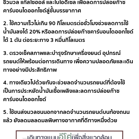
ชีวมวล แก๊สโซฮอล์ และไบโอดีเซล เพื่อลดการปล่อยก๊าซ
คาร์บอนไดออกไซด์สู่ชั้นบรรยากาศ
2. ใช้ความเร็วไม่เกิน 90 กิโลเมตรต่อชั่วโมง
ช่วยลดการใช้
น้ำมันลงได้ 20% หรือลดการปล่อยก๊าซคาร์บอนไดออกไซด์
ได้ 1 ตัน ต่อระยะทาง 3 หมื่นกิโลเมตร
3. ตรวจเช็คสภาพและบำรุงรักษา
เครื่องยนต์ อุปกรณ์
รถยนต์ให้พร้อมต่อการเดินทาง เพื่อความปลอดภัยและเดิน
ทางอย่างมีประสิทธิภาพ
4. ทางเดียวไปด้วยกัน
จะช่วยลดจำนวนรถยนต์ที่ต้องใช้
เป็นการประหยัดน้ำมันเชื้อเพลิงและลดการปล่อยก๊าซ
คาร์บอนไดออกไซด์
5. ใช้ขนส่งมวลชน
นอกจากลดจำนวนรถยนต์บนท้องถนน
แล้ว ยังลดมลลดมลพิษทางอากาศที่ดีทางหนึ่งด้วย