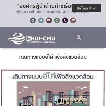
"องค์กรผู้นำด้านก๊าซเรือนกระจก
ปิดโหมดสีเทา
"มุ่งสู่ความเป็นกลางทางคาร์บอน ภายในปี 2032"
เดินทางแบบอีโค่ เพื่อสิ่งแวดล้อม