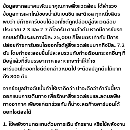
ข้อมูลจากสมาคมพัฒนาคุณภาพสิ่งแวดล้อม ได้สำรวจ
ข้อมูลการเผาไหม้ของน้ำมันเบนซิน และดีเซล ทุกหนึ่งลิตร
พบว่า มีก๊าซคาร์บอนได้ออกไซด์ถูกปล่อยสู่สิ่งแวดล้อม
ประมาณ 2.3 และ 2.7 กิโลกรัม ตามลำดับ หากมีการขับรถ
รถยนต์เป็นระยะทางปีละ 25,000 กิโลเมตร เท่ากับ มีการ
ปล่อยก๊าซคาร์บอนไดออกไซด์สู่สิ่งแวดล้อมมากถึงปีละ 7.2
ตัน โดยก๊าซจะลอยขึ้นไปสะสมรวมกับก๊าซเรือนกระจกอื่นๆ ที่
มีอยู่แล้วที่ชั้นบรรยากาศ และหากจะทำให้ก๊าซ
คาร์บอนไดออกไซด์ดังกล่าวหมดไป จะต้องปลูกต้นไม้มาก
ถึง 800 ต้น
จากข้อมูลข้างต้นนั้นทำให้เราคิดว่า น่าจะดีกว่าถ้าวันนี้เรา
ออกแบบการเดินทาง เพื่อรักษาสิ่งแวดล้อมและลดมลพิษ
ทางอากาศ เพียงแค่เราช่วยกัน ก็น่าจะลดก๊าซคาร์บอนได้
ออกไซด์ลงได้
1. ใช้พลังงานทดแทน
ด้วยการเดิน จักรยาน หรือใช้พลังงาน