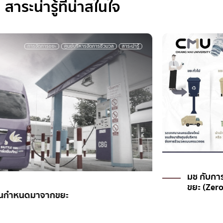
สาระน่ารู้ที่น่าสในใจ
การจัดการขยะ
ศูนย์บริหารจัดการชีวมวล
สาระน่ารู้
มช กับการแยกขยะก่อนทิ้ง สู่มหาวิทยาลัยปลอด
ขยะ (Zero Waste Campus)