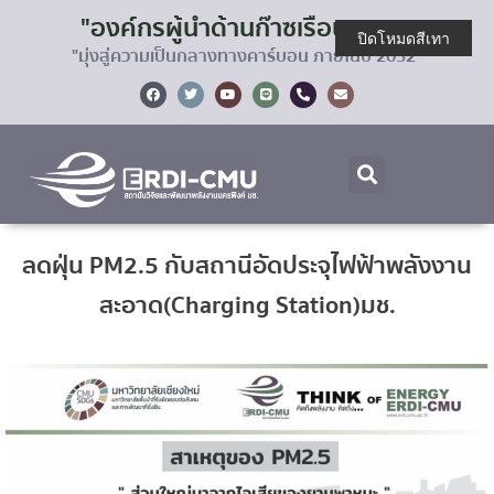
"องค์กรผู้นำด้านก๊าซเรือนกระจก
ปิดโหมดสีเทา
"มุ่งสู่ความเป็นกลางทางคาร์บอน ภายในปี 2032"
ลดฝุ่น PM2.5 กับสถานีอัดประจุไฟฟ้าพลังงาน
สะอาด(Charging Station)มช.