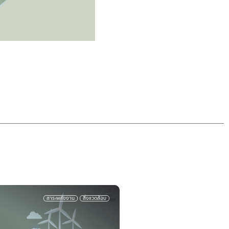
ปัญหาหมอกควัน PM 2.5
สาระน่ารู้
การ