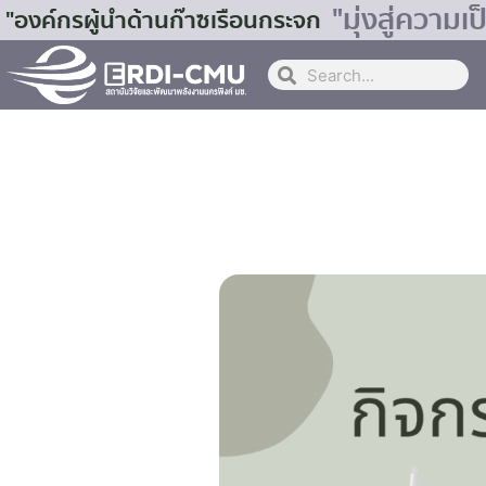
"มุ่งสู่ควา
"องค์กรผู้นำด้านก๊าซเรือนกระจก