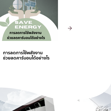
ฝุ่น PM 2.5 ก่อให้เกิดโรค
ไบโอดีเซลจากกากไขม
อะไรบ้าง
บ่อดักไขมัน ณ ศูนย์บ
จัดการขยะชีวมวลแ
วงจร มหาวิทยาลัย
เชียงใหม่