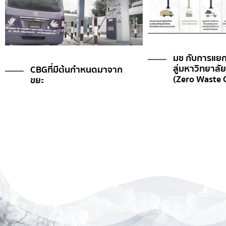
มช กับการแยกขยะก่อนทิ้ง
สู่มหาวิทยาลัยปลอดขยะ
(Zero Waste Campus)
RDF จากขยะสู่เ
พาณิชย์