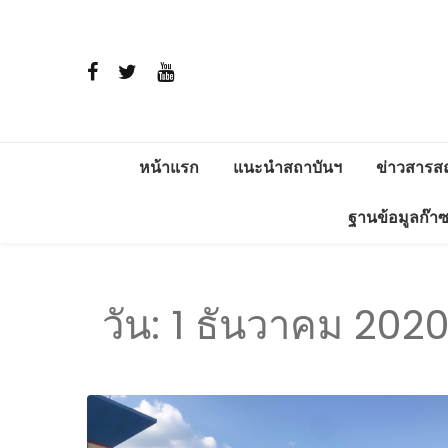
หน้าแรก
แนะนำสถาบันฯ
ข่าวสารส
ประวัติ
สาระพลัง
ฐานข้อมูลก๊า
วิสัยทัศน์และพันธกิจ
โครงการติ
แวดล้อม อ
การดำเนินงาน
วัน:
1 ธันวาคม 202
ERDI ENE
โครงสร้าง
ผู้บริหาร
ภารกิจ