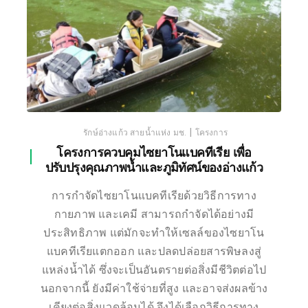
|
รักษ์อ่างแก้ว สายน้ำแห่ง มช.
โครงการ
โครงการควบคุมไซยาโนแบคทีเรีย เพื่อ
ปรับปรุงคุณภาพน้ำและภูมิทัศน์ของอ่างแก้ว
การกำจัดไซยาโนแบคทีเรียด้วยวิธีการทาง
กายภาพ และเคมี สามารถกำจัดได้อย่างมี
ประสิทธิภาพ แต่มักจะทำให้เซลล์ของไซยาโน
แบคทีเรียแตกออก และปลดปล่อยสารพิษลงสู่
แหล่งน้ำได้ ซึ่งจะเป็นอันตรายต่อสิ่งมีชีวิตต่อไป
นอกจากนี้ ยังมีค่าใช้จ่ายที่สูง และอาจส่งผลข้าง
เคียงต่อสิ่งแวดล้อมได้ จึงได้เลือกวิธีการทาง