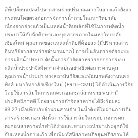
สีที่เปลี่ยนแปลงไปจากสาหร่ายปริมาณมากในอ่างแก้วยังส่ง
กระทบโดยตรงต่อการจัดการน้ำภายในมหาวิทยาลัย
เนื่องจากอ่างแก้วเป็นแหล่งน้ำดิบหลักที่ใช้ในการผลิตน้ำ
ประปาให้กับนักศึกษาและบุคลากรภายในมหาวิทยาลัย
เชียงใหม่ คุณภาพของแหล่งน้ำดิบที่ด้อยลง (มีปริมาณสาร
อินทรีย์จากสาหร่ายจำนวนมาก) อาจเป็นอันตรายต่อระบบ
การผลิตน้ำประปา ดังนั้นการกำจัดสาหร่ายออกจากระบบ
ผลิตน้ำประปาจึงมีความจำเป็นอย่างยิ่งต่อการควบคุม
คุณภาพน้ำประปา ทางสถาบันวิจัยและพัฒนาพลังงานนคร
พิงค์ มหาวิทยาลัยเชียงใหม่ (ERDI-CMU) ได้ดำเนินการวิจัย
โดยใช้สารส้มในการตกตะกอนเซลล์สาหร่าย พบว่ามี
ประสิทธิภาพดี โดยสามารถกำจัดสาหร่ายได้ถึงร้อยละ
98.27 เมื่อเทียบกับจำนวนสาหร่ายในน้ำดิบที่ไม่ผ่านการเติม
สารสร้างตะกอน ดังนั้นการใช้สารส้มในกระบวนการตก
ตะกอนสาหร่ายน้ำทำได้ง่ายและสามารถนำมาประยุกต์ใช้
กับแหล่งน้ำอ่างแก้ว เพื่อเพิ่มทัศนียภาพหรือสุนทรียภาพให้