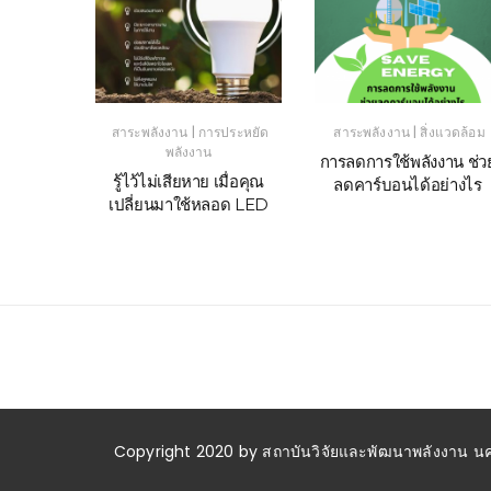
|
|
าน
สาระพลังงาน
การประหยัด
สาระพลังงาน
สิ่งแวดล้อม
พลังงาน
ไรให้
การลดการใช้พลังงาน ช่ว
รู้ไว้ไม่เสียหาย เมื่อคุณ
ระหยัด
ลดคาร์บอนได้อย่างไร
เปลี่ยนมาใช้หลอด LED
Copyright 2020 by สถาบันวิจัยและพัฒนาพลังงาน นครพ