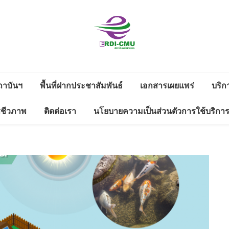
สถาบันวิจัย
วิจัยและพัฒนาพลังงาน
และพัฒนา
ถาบันฯ
พื้นที่ฝากประชาสัมพันธ์
เอกสารเผยแพร่
บริก
งาน
ดาวน์โหลด
ซชีวภาพ
ติดต่อเรา
นโยบายความเป็นส่วนตัวการใช้บริกา
พลังงานนคร
ดตามดูแลสิ่ง
รายงานประจำปี
ช่องทางแจ้งเรื่องร้องเรียนทุจริต
พิงค์
่างแก้ว มช.
และประพฤติมิชอบ
ข้อมูลสาธารณะ 2566
WS LETTER
มหาวิทยาลัย
ข้อมูลสาธารณะ 2565
เชียงใหม่