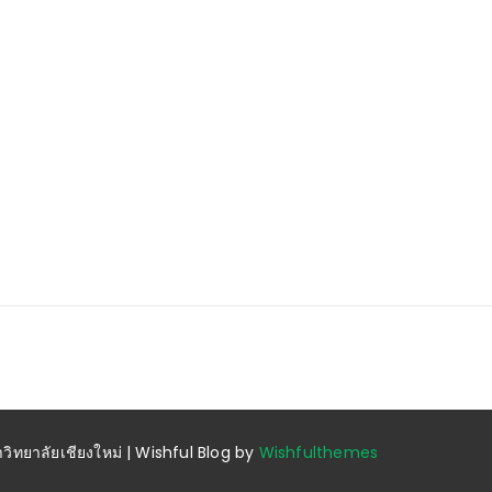
|
|
สาระพลังงาน
การประหยัด
สาระพลังงาน
สิ่งแวดล้อม
สาระพล
พลังงาน
การลดการใช้พลังงาน ช่วย
กิจก
รู้ไว้ไม่เสียหาย เมื่อคุณ
ลดคาร์บอนได้อย่างไร
เปลี่ยนมาใช้หลอด LED
ิทยาลัยเชียงใหม่ | Wishful Blog by
Wishfulthemes