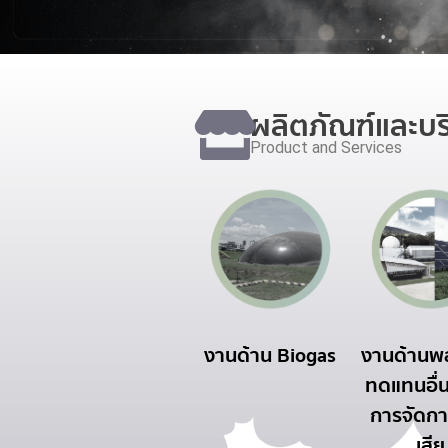
ผลิตภัณฑ์และบร
Product and Services
ือน
งานด้านการฝึก
งานด้าน Biogas
งานด้านพ
ง
อบรม
ทดแทนอื่
การจัดก
เสีย