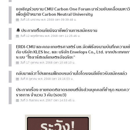
สถาบันวิจัยและพัฒนาพลังงานนคร
ขอเชิญร่วมงาน CMU Carbon One Forum มาร่วมขับเคลื่อนมหาวิ
เชียงใหม่ (ERDI-CMU) จัดการประชุม
เพื่อสู่เป้าหมาย Carbon Neutral University
การปฏิบัติงานตามแผนการบริหารจัดก
วันที่ 15 มกราคม พ.ศ. 2569 เวลา 09:39:48 น.
งาน ครั้งที่ 1”
🔔 ประกาศเตือนภัยมิจฉาชีพด้านการสมัครงาน
วันที่ 12 พฤศจิกายน พ.ศ. 2568 เวลา 11:25:46 น.
ERDI-CMU และคณะเกษตรศาสตร์ มช.จัดพิธีลงนามบันทึกความเข้
กับ บริษัท KLES Inc. และ บริษัท Envelops Co., Ltd. จากประเทศเก
ระบบ “โซลาร์เซลล์เกษตรอัจฉริยะ”
วันที่ 17 ตุลาคม พ.ศ. 2568 เวลา 10:48:10 น.
กลับมาแล้ว! โปรแกรมฝึกอบรมด้านไฮโดรเจนสีเขียวรับสมัครแล้ว
วันที่ 8 ตุลาคม พ.ศ. 2568 เวลา 16:16:03 น.
ประกาศเรื่อง ขายทอดตลาดรถยนต์นั่งส่วนบุคคลที่ชำรุด หมดควา
ราชการ จำนวน 3 คัน (รอบ3)
วันที่ 3 กันยายน พ.ศ. 2567 เวลา 14:53:45 น.