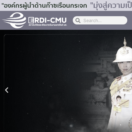
"มุ่งสู่ควา
"องค์กรผู้นำด้านก๊าซเรือนกระจก