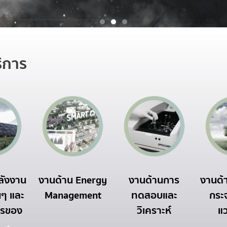
ิการ
ลังงาน
งานด้าน Energy
งานด้านการ
งานด้า
นๆ และ
Management
ทดสอบและ
กระจ
ารของ
วิเคราะห์
แ