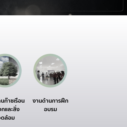
นก๊าซเรือน
งานด้านการฝึก
งานด้าน Biogas
ง
กและสิ่ง
อบรม
ท
วดล้อม