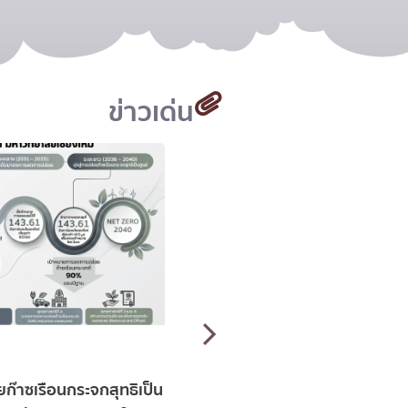
ข่าวเด่น
วันที่ 1 กรกฎาคม พ.ศ. 2569 เวลา 15:57:32 น.
ยก๊าซเรือนกระจกสุทธิเป็น
ERDI-CMU ร่วมกับศูนย์การเรีย