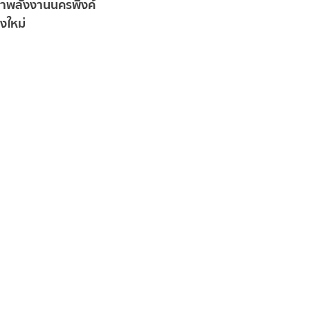
นาพลังงานนครพิงค์
ไฮโดรเจนสีเขียวในจังหวัดเชียงใ
งใหม่
Hub for Green Hydrogen) ผ่า
Hydrogen Ramp-Up (H2Uppp) โ
การฝึกอบรมไฮโดรเจนสีเขี