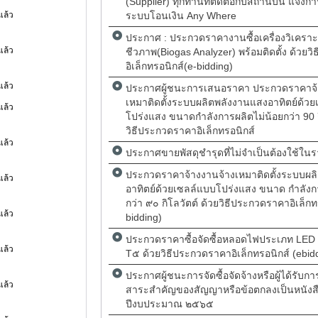
(Supplier) ทุกท่านที่ติดต่อกับสถานบัน แจ้ง
ดแล้ว
ระบบโอนเงิน Any Where
ประกาศ : ประกวดราคางานซื้อเครื่องวิเคราะ
ดแล้ว
ชีวภาพ(ฺBiogas Analyzer) พร้อมติดตั้ง ด้วย
อิเล็กทรอนิกส์(e-bidding)
ดแล้ว
ประกาศผู้ชนะการเสนอราคา ประกวดราคาจ้
เหมาติดตั้งระบบผลิตพลังงานแสงอาทิตย์ด้ว
ดแล้ว
โปร่งแสง ขนาดกำลังการผลิตไม่น้อยกว่า 90 ก
วิธีประกวดราคาอิเล็กทรอนิกส์
ดแล้ว
ประกาศขายพัสดุชำรุดที่ไม่จำเป็นต้องใช้ใน
ประกวดราคาจ้างงานจ้างเหมาติดตั้งระบบผล
ดแล้ว
อาทิตย์ด้วยเซลล์แบบโปร่งแสง ขนาด กำลังก
กว่า ๙๐ กิโลวัตต์ ด้วยวิธีประกวดราคาอิเล็กท
ดแล้ว
bidding)
ประกวดราคาซื้อจัดซื้อหลอดไฟประเภท LE
ดแล้ว
T๕ ด้วยวิธีประกวดราคาอิเล็กทรอนิกส์ (ebid
ประกาศผู้ชนะการจัดซื้อจัดจ้างหรือผู้ได้รับก
ดแล้ว
สาระสำคัญของสัญญาหรือข้อตกลงเป็นหนังส
ปีงบประมาณ ๒๕๖๕