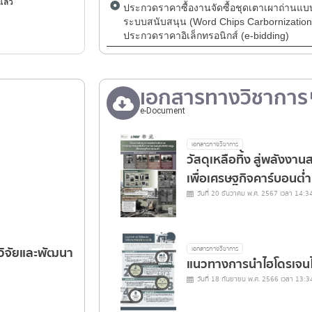
ดแล้ว
ประกวดราคาซื้องานจัดซื้อชุดเตาเผาถ่านแบบต
ระบบสนับสนุน (Word Chips Carbornization P
ประกวดราคาอิเล็กทรอนิกส์ (e-bidding)
เอกสารทางวิชาการ
e-Document
เอกสารทางวิชาการ
วัสดุเหลือทิ้ง สู่พลังง
เพื่อเศรษฐกิจคาร์บอนต่ำ
วันที่ 20 ธันวาคม พ.ศ. 2567 เวลา 14:3
นวิจัยและพัฒนา
เอกสารทางวิชาการ
แนวทางการนำไฮโดรเจนไป
วันที่ 18 กันยายน พ.ศ. 2566 เวลา 13:3