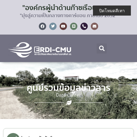
"องค์กรผู้นำด้านก๊าซเรือนกระจก
ปิดโหมดสีเทา
"มุ่งสู่ความเป็นกลางทางคาร์บอน ภายในปี 2032"
ศูนย์รวมข้อมูลข่าวสาร
Data Center