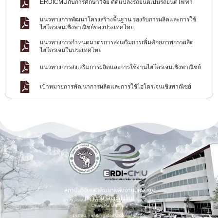
ERDICMUกับการศึกษาวิจัย ดัดแปลงรถยนต์เป็นรถยนต์ไฟฟ้า
แนวทางการพัฒนาโครงสร้างพื้นฐาน รองรับการผลิตและการใช้
ไฮโดรเจนเชิงพาณิชย์ของประเทศไทย
แนวทางการกำหนดมาตรการส่งเสริมการเพิ่มศักยภาพการผลิต
ไฮโดรเจนในประเทศไทย
แนวทางการส่งเสริมการผลิตและการใช้งานไฮโดรเจนเชิงพาณิชย์
เป้าหมายการพัฒนาการผลิตและการใช้ไฮโดรเจนเชิงพาณิชย์
สถาบันวิจัยและพัฒนาพลังงานนครพิงค์
มหาวิทยาลัยเชียงใหม่
Energy Research and Development Institute-Nakornping,
Chiang Mai University
155 ม.2 ต.แม่เหียะ อ.เมือง จ.เชียงใหม่ 50100.