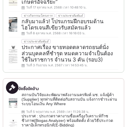
เกษตรอัจฉริยะ”
วันที่ 17 ตุลาคม พ.ศ. 2568 เวลา 10:48:10 น.
ข่าวกิจกรรมโครงการ
ข่าวประชาสัมพันธ์
กลับมาแล้ว! โปรแกรมฝึกอบรมด้าน
ไฮโดรเจนสีเขียวรับสมัครแล้ว
วันที่ 8 ตุลาคม พ.ศ. 2568 เวลา 16:16:03 น.
ข่าวประชาสัมพันธ์
ประกาศเรื่อง ขายทอดตลาดรถยนต์นั่ง
ส่วนบุคคลที่ชำรุด หมดความจำเป็นต้อง
ใช้ในราชการ จำนวน 3 คัน (รอบ3)
วันที่ 3 กันยายน พ.ศ. 2567 เวลา 14:53:45 น.
จัดซื้อจัดจ้าง
สถานบันวิจัยและพัฒนาพลังงานนครพิงค์ มช. แจ้งผู้ค้า
(Supplier) ทุกท่านที่ติดต่อกับสถานบัน แจ้งการชำระผ่าน
ระบบโอนเงิน Any Where
วันที่ 5 พฤษภาคม พ.ศ. 2569 เวลา 11:26:38 น.
ประกาศ : ประกวดราคางานซื้อเครื่องวิเคราะห์ก๊าซ
ชีวภาพ(ฺBiogas Analyzer) พร้อมติดตั้ง ด้วยวิธีประกวด
ราคาอิเล็กทรอนิกส์(e-Bidding)