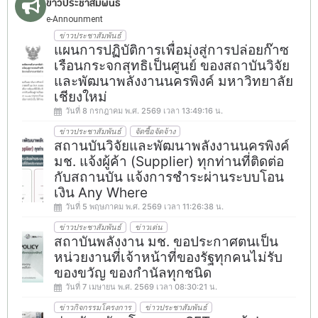
ข่าวประชาสัมพันธ์
e-Announment
ข่าวประชาสัมพันธ์
แผนการปฏิบัติการเพื่อมุ่งสู่การปล่อยก๊าซ
เรือนกระจกสุทธิเป็นศูนย์ ของสถาบันวิจัย
และพัฒนาพลังงานนครพิงค์ มหาวิทยาลัย
เชียงใหม่
วันที่ 8 กรกฎาคม พ.ศ. 2569 เวลา 13:49:16 น.
ข่าวประชาสัมพันธ์
จัดซื้อจัดจ้าง
สถานบันวิจัยและพัฒนาพลังงานนครพิงค์
มช. แจ้งผู้ค้า (Supplier) ทุกท่านที่ติดต่อ
กับสถานบัน แจ้งการชำระผ่านระบบโอน
เงิน Any Where
วันที่ 5 พฤษภาคม พ.ศ. 2569 เวลา 11:26:38 น.
ข่าวประชาสัมพันธ์
ข่าวเด่น
สถาบันพลังงาน มช. ขอประกาศตนเป็น
หน่วยงานที่เจ้าหน้าที่ของรัฐทุกคนไม่รับ
ของขวัญ ของกำนัลทุกชนิด
วันที่ 7 เมษายน พ.ศ. 2569 เวลา 08:30:21 น.
ข่าวกิจกรรมโครงการ
ข่าวประชาสัมพันธ์