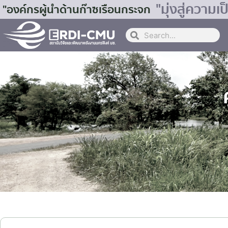
"มุ่งสู่ควา
"องค์กรผู้นำด้านก๊าซเรือนกระจก