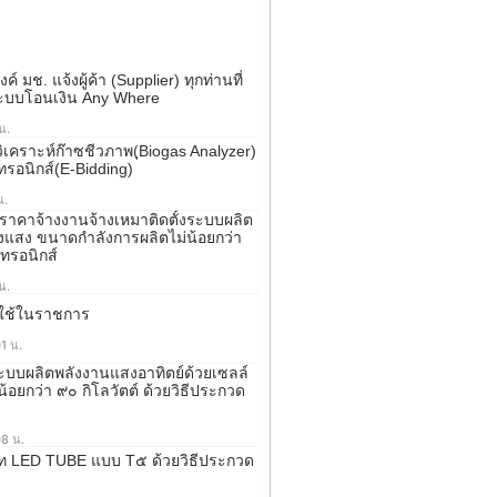
มช. แจ้งผู้ค้า (Supplier) ทุกท่านที่
ระบบโอนเงิน Any Where
น.
ิเคราะห์ก๊าซชีวภาพ(ฺBiogas Analyzer)
กทรอนิกส์(e-Bidding)
น.
คาจ้างงานจ้างเหมาติดตั้งระบบผลิต
งแสง ขนาดกำลังการผลิตไม่น้อยกว่า
กทรอนิกส์
น.
งใช้ในราชการ
1 น.
ะบบผลิตพลังงานแสงอาทิตย์ด้วยเซลล์
อยกว่า ๙๐ กิโลวัตต์ ด้วยวิธีประกวด
08 น.
ท LED TUBE แบบ T๕ ด้วยวิธีประกวด