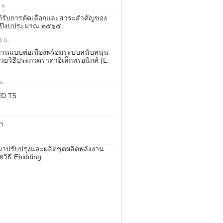
 น.
้ได้รับการคัดเลือกและสาระสำคัญของ
จำปีงบประมาณ ๒๕๖๕
3 น.
ถ่านแบบต่อเนื่องพร้อมระบบสนับสนุน
้วยวิธีประกวดราคาอิเล็กทรอนิกส์ (e-
น.
ED T5
ำ
ปรับปรุงและผลิตชุดผลิตพลังงาน
วิธี Ebidding