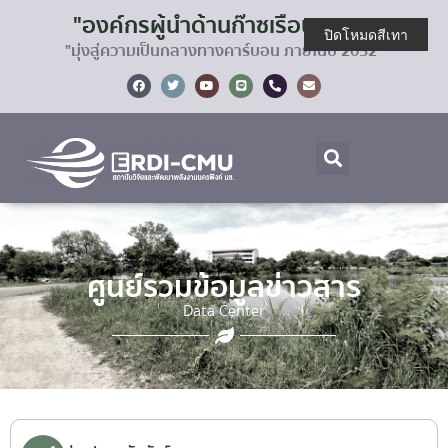
"องค์กรผู้นำด้านก๊าซเรือนกระจก
ปิดโหมดสีเทา
"มุ่งสู่ความเป็นกลางทางคาร์บอน ภายในปี 2032"
ศูนย์รวมข้อมูลข่าวสาร
Data Center