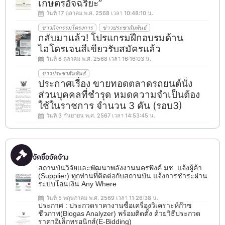
เกษตรอัจฉริยะ”
วันที่ 17 ตุลาคม พ.ศ. 2568 เวลา 10:48:10 น.
ข่าวกิจกรรมโครงการ
ข่าวประชาสัมพันธ์
กลับมาแล้ว! โปรแกรมฝึกอบรมด้าน
ไฮโดรเจนสีเขียวรับสมัครแล้ว
วันที่ 8 ตุลาคม พ.ศ. 2568 เวลา 16:16:03 น.
ข่าวประชาสัมพันธ์
ประกาศเรื่อง ขายทอดตลาดรถยนต์นั่ง
ส่วนบุคคลที่ชำรุด หมดความจำเป็นต้อง
ใช้ในราชการ จำนวน 3 คัน (รอบ3)
วันที่ 3 กันยายน พ.ศ. 2567 เวลา 14:53:45 น.
จัดซื้อจัดจ้าง
สถานบันวิจัยและพัฒนาพลังงานนครพิงค์ มช. แจ้งผู้ค้า
(Supplier) ทุกท่านที่ติดต่อกับสถานบัน แจ้งการชำระผ่าน
ระบบโอนเงิน Any Where
วันที่ 5 พฤษภาคม พ.ศ. 2569 เวลา 11:26:38 น.
ประกาศ : ประกวดราคางานซื้อเครื่องวิเคราะห์ก๊าซ
ชีวภาพ(ฺBiogas Analyzer) พร้อมติดตั้ง ด้วยวิธีประกวด
ราคาอิเล็กทรอนิกส์(e-Bidding)