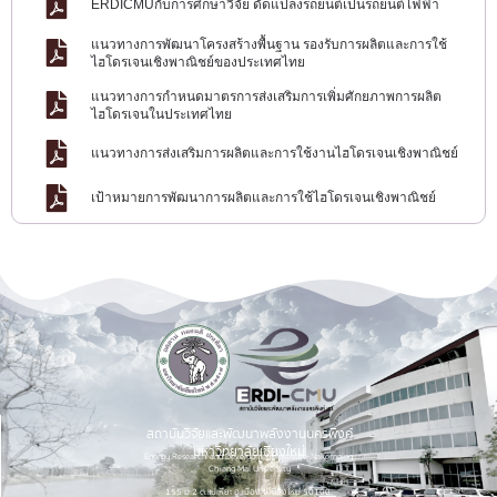
ERDICMUกับการศึกษาวิจัย ดัดแปลงรถยนต์เป็นรถยนต์ไฟฟ้า
แนวทางการพัฒนาโครงสร้างพื้นฐาน รองรับการผลิตและการใช้
ไฮโดรเจนเชิงพาณิชย์ของประเทศไทย
แนวทางการกำหนดมาตรการส่งเสริมการเพิ่มศักยภาพการผลิต
ไฮโดรเจนในประเทศไทย
แนวทางการส่งเสริมการผลิตและการใช้งานไฮโดรเจนเชิงพาณิชย์
เป้าหมายการพัฒนาการผลิตและการใช้ไฮโดรเจนเชิงพาณิชย์
สถาบันวิจัยและพัฒนาพลังงานนครพิงค์
มหาวิทยาลัยเชียงใหม่
Energy Research and Development Institute-Nakornping,
Chiang Mai University
155 ม.2 ต.แม่เหียะ อ.เมือง จ.เชียงใหม่ 50100.