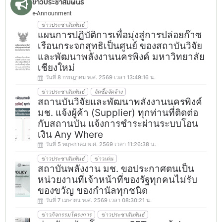
ข่าวประชาสัมพันธ์
e-Announment
ข่าวประชาสัมพันธ์
แผนการปฏิบัติการเพื่อมุ่งสู่การปล่อยก๊าซ
เรือนกระจกสุทธิเป็นศูนย์ ของสถาบันวิจัย
และพัฒนาพลังงานนครพิงค์ มหาวิทยาลัย
เชียงใหม่
วันที่ 8 กรกฎาคม พ.ศ. 2569 เวลา 13:49:16 น.
ข่าวประชาสัมพันธ์
จัดซื้อจัดจ้าง
สถานบันวิจัยและพัฒนาพลังงานนครพิงค์
มช. แจ้งผู้ค้า (Supplier) ทุกท่านที่ติดต่อ
กับสถานบัน แจ้งการชำระผ่านระบบโอน
เงิน Any Where
วันที่ 5 พฤษภาคม พ.ศ. 2569 เวลา 11:26:38 น.
ข่าวประชาสัมพันธ์
ข่าวเด่น
สถาบันพลังงาน มช. ขอประกาศตนเป็น
หน่วยงานที่เจ้าหน้าที่ของรัฐทุกคนไม่รับ
ของขวัญ ของกำนัลทุกชนิด
วันที่ 7 เมษายน พ.ศ. 2569 เวลา 08:30:21 น.
ข่าวกิจกรรมโครงการ
ข่าวประชาสัมพันธ์