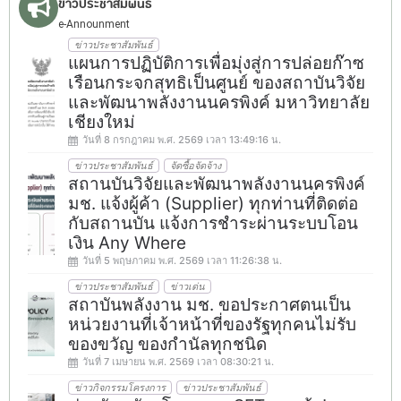
ข่าวประชาสัมพันธ์
e-Announment
ข่าวประชาสัมพันธ์
แผนการปฏิบัติการเพื่อมุ่งสู่การปล่อยก๊าซ
เรือนกระจกสุทธิเป็นศูนย์ ของสถาบันวิจัย
และพัฒนาพลังงานนครพิงค์ มหาวิทยาลัย
เชียงใหม่
วันที่ 8 กรกฎาคม พ.ศ. 2569 เวลา 13:49:16 น.
ข่าวประชาสัมพันธ์
จัดซื้อจัดจ้าง
สถานบันวิจัยและพัฒนาพลังงานนครพิงค์
มช. แจ้งผู้ค้า (Supplier) ทุกท่านที่ติดต่อ
กับสถานบัน แจ้งการชำระผ่านระบบโอน
เงิน Any Where
วันที่ 5 พฤษภาคม พ.ศ. 2569 เวลา 11:26:38 น.
ข่าวประชาสัมพันธ์
ข่าวเด่น
สถาบันพลังงาน มช. ขอประกาศตนเป็น
หน่วยงานที่เจ้าหน้าที่ของรัฐทุกคนไม่รับ
ของขวัญ ของกำนัลทุกชนิด
วันที่ 7 เมษายน พ.ศ. 2569 เวลา 08:30:21 น.
ข่าวกิจกรรมโครงการ
ข่าวประชาสัมพันธ์