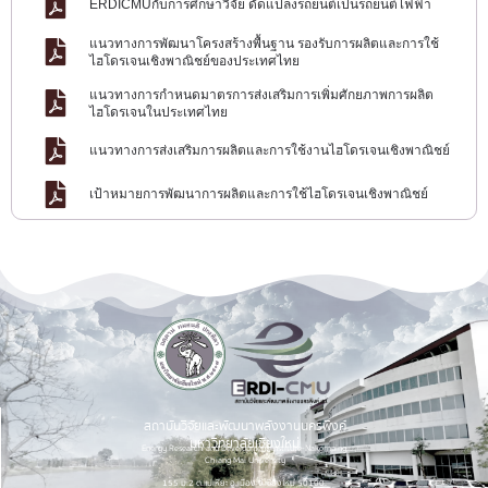
ERDICMUกับการศึกษาวิจัย ดัดแปลงรถยนต์เป็นรถยนต์ไฟฟ้า
แนวทางการพัฒนาโครงสร้างพื้นฐาน รองรับการผลิตและการใช้
ไฮโดรเจนเชิงพาณิชย์ของประเทศไทย
แนวทางการกำหนดมาตรการส่งเสริมการเพิ่มศักยภาพการผลิต
ไฮโดรเจนในประเทศไทย
แนวทางการส่งเสริมการผลิตและการใช้งานไฮโดรเจนเชิงพาณิชย์
เป้าหมายการพัฒนาการผลิตและการใช้ไฮโดรเจนเชิงพาณิชย์
สถาบันวิจัยและพัฒนาพลังงานนครพิงค์
มหาวิทยาลัยเชียงใหม่
Energy Research and Development Institute-Nakornping,
Chiang Mai University
155 ม.2 ต.แม่เหียะ อ.เมือง จ.เชียงใหม่ 50100.