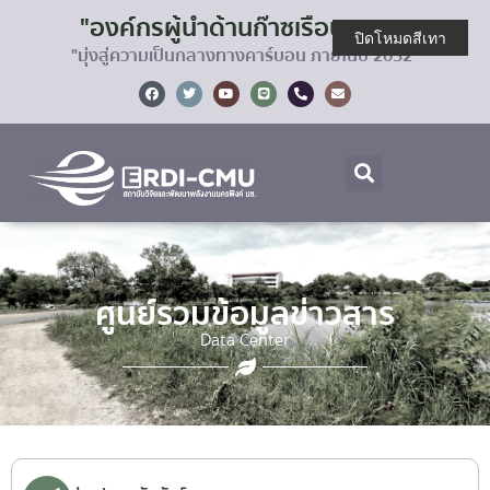
"องค์กรผู้นำด้านก๊าซเรือนกระจก
ปิดโหมดสีเทา
"มุ่งสู่ความเป็นกลางทางคาร์บอน ภายในปี 2032"
ศูนย์รวมข้อมูลข่าวสาร
Data Center