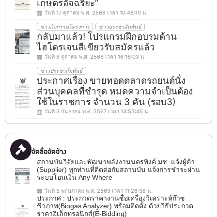
เกษตรอัจฉริยะ”
วันที่ 17 ตุลาคม พ.ศ. 2568 เวลา 10:48:10 น.
ข่าวกิจกรรมโครงการ
ข่าวประชาสัมพันธ์
กลับมาแล้ว! โปรแกรมฝึกอบรมด้าน
ไฮโดรเจนสีเขียวรับสมัครแล้ว
วันที่ 8 ตุลาคม พ.ศ. 2568 เวลา 16:16:03 น.
ข่าวประชาสัมพันธ์
ประกาศเรื่อง ขายทอดตลาดรถยนต์นั่ง
ส่วนบุคคลที่ชำรุด หมดความจำเป็นต้อง
ใช้ในราชการ จำนวน 3 คัน (รอบ3)
วันที่ 3 กันยายน พ.ศ. 2567 เวลา 14:53:45 น.
จัดซื้อจัดจ้าง
สถานบันวิจัยและพัฒนาพลังงานนครพิงค์ มช. แจ้งผู้ค้า
(Supplier) ทุกท่านที่ติดต่อกับสถานบัน แจ้งการชำระผ่าน
ระบบโอนเงิน Any Where
วันที่ 5 พฤษภาคม พ.ศ. 2569 เวลา 11:26:38 น.
ประกาศ : ประกวดราคางานซื้อเครื่องวิเคราะห์ก๊าซ
ชีวภาพ(ฺBiogas Analyzer) พร้อมติดตั้ง ด้วยวิธีประกวด
ราคาอิเล็กทรอนิกส์(e-Bidding)