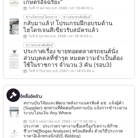
เกษตรอัจฉริยะ”
วันที่ 17 ตุลาคม พ.ศ. 2568 เวลา 10:48:10 น.
ข่าวกิจกรรมโครงการ
ข่าวประชาสัมพันธ์
กลับมาแล้ว! โปรแกรมฝึกอบรมด้าน
ไฮโดรเจนสีเขียวรับสมัครแล้ว
วันที่ 8 ตุลาคม พ.ศ. 2568 เวลา 16:16:03 น.
ข่าวประชาสัมพันธ์
ประกาศเรื่อง ขายทอดตลาดรถยนต์นั่ง
ส่วนบุคคลที่ชำรุด หมดความจำเป็นต้อง
ใช้ในราชการ จำนวน 3 คัน (รอบ3)
วันที่ 3 กันยายน พ.ศ. 2567 เวลา 14:53:45 น.
จัดซื้อจัดจ้าง
สถานบันวิจัยและพัฒนาพลังงานนครพิงค์ มช. แจ้งผู้ค้า
(Supplier) ทุกท่านที่ติดต่อกับสถานบัน แจ้งการชำระผ่าน
ระบบโอนเงิน Any Where
วันที่ 5 พฤษภาคม พ.ศ. 2569 เวลา 11:26:38 น.
ประกาศ : ประกวดราคางานซื้อเครื่องวิเคราะห์ก๊าซ
ชีวภาพ(ฺBiogas Analyzer) พร้อมติดตั้ง ด้วยวิธีประกวด
ราคาอิเล็กทรอนิกส์(e-Bidding)