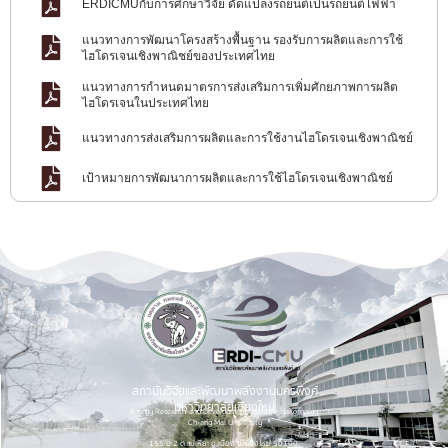
ERDICMUกับการศึกษาวิจัย ดัดแปลงรถยนต์เป็นรถยนต์ไฟฟ้า
แนวทางการพัฒนาโครงสร้างพื้นฐาน รองรับการผลิตและการใช้
ไฮโดรเจนเชิงพาณิชย์ของประเทศไทย
แนวทางการกำหนดมาตรการส่งเสริมการเพิ่มศักยภาพการผลิต
ไฮโดรเจนในประเทศไทย
แนวทางการส่งเสริมการผลิตและการใช้งานไฮโดรเจนเชิงพาณิชย์
เป้าหมายการพัฒนาการผลิตและการใช้ไฮโดรเจนเชิงพาณิชย์
สถาบันวิจัยและพัฒนาพลังงานนครพิงค์
มหาวิทยาลัยเชียงใหม่
Energy Research and Development Institute-Nakornping,
Chiang Mai University
155 ม.2 ต.แม่เหียะ อ.เมือง จ.เชียงใหม่ 50100.