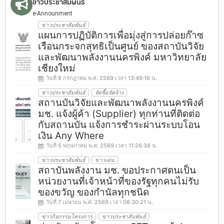
ข่าวประชาสัมพันธ์
e-Announment
ข่าวประชาสัมพันธ์
แผนการปฏิบัติการเพื่อมุ่งสู่การปล่อยก๊าซ
เรือนกระจกสุทธิเป็นศูนย์ ของสถาบันวิจัย
และพัฒนาพลังงานนครพิงค์ มหาวิทยาลัย
เชียงใหม่
วันที่ 8 กรกฎาคม พ.ศ. 2569 เวลา 13:49:16 น.
ข่าวประชาสัมพันธ์
จัดซื้อจัดจ้าง
สถานบันวิจัยและพัฒนาพลังงานนครพิงค์
มช. แจ้งผู้ค้า (Supplier) ทุกท่านที่ติดต่อ
กับสถานบัน แจ้งการชำระผ่านระบบโอน
เงิน Any Where
วันที่ 5 พฤษภาคม พ.ศ. 2569 เวลา 11:26:38 น.
ข่าวประชาสัมพันธ์
ข่าวเด่น
สถาบันพลังงาน มช. ขอประกาศตนเป็น
หน่วยงานที่เจ้าหน้าที่ของรัฐทุกคนไม่รับ
ของขวัญ ของกำนัลทุกชนิด
วันที่ 7 เมษายน พ.ศ. 2569 เวลา 08:30:21 น.
ข่าวกิจกรรมโครงการ
ข่าวประชาสัมพันธ์