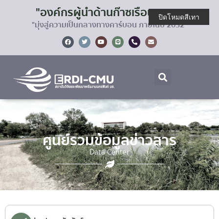
"องค์กรผู้นำด้านก๊าซเรือนกระจก
ปิดโหมดสีเทา
"มุ่งสู่ความเป็นกลางทางคาร์บอน ภายในปี 2032"
ศูนย์รวมข้อมูลข่าวสาร
Data Center