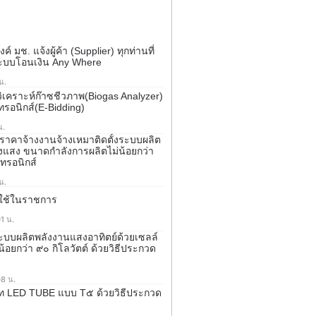
มช. แจ้งผู้ค้า (Supplier) ทุกท่านที่
ระบบโอนเงิน Any Where
น.
ิเคราะห์ก๊าซชีวภาพ(ฺBiogas Analyzer)
กทรอนิกส์(e-Bidding)
น.
คาจ้างงานจ้างเหมาติดตั้งระบบผลิต
งแสง ขนาดกำลังการผลิตไม่น้อยกว่า
กทรอนิกส์
น.
งใช้ในราชการ
1 น.
ะบบผลิตพลังงานแสงอาทิตย์ด้วยเซลล์
อยกว่า ๙๐ กิโลวัตต์ ด้วยวิธีประกวด
08 น.
ท LED TUBE แบบ T๕ ด้วยวิธีประกวด