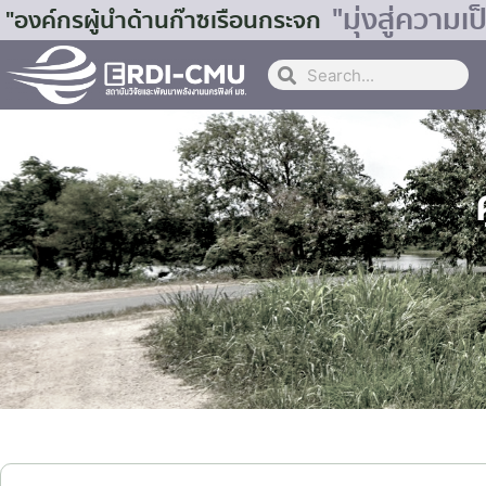
"มุ่งสู่ควา
"องค์กรผู้นำด้านก๊าซเรือนกระจก