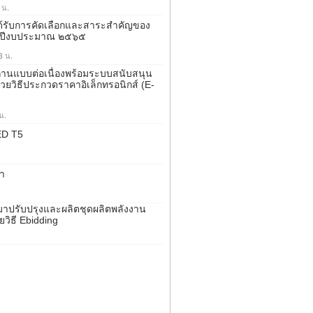
 น.
้ได้รับการคัดเลือกและสาระสำคัญของ
จำปีงบประมาณ ๒๕๖๕
3 น.
ถ่านแบบต่อเนื่องพร้อมระบบสนับสนุน
้วยวิธีประกวดราคาอิเล็กทรอนิกส์ (e-
น.
ED T5
ำ
ปรับปรุงและผลิตชุดผลิตพลังงาน
วิธี Ebidding