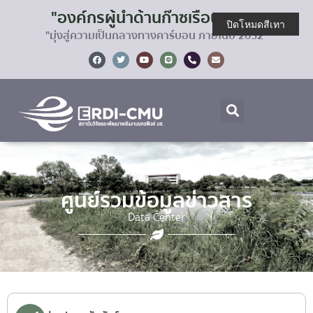
"องค์กรผู้นำด้านก๊าซเรือนกระจก
ปิดโหมดสีเทา
"มุ่งสู่ความเป็นกลางทางคาร์บอน ภายในปี 2032"
ศูนย์รวมข้อมูลข่าวสาร
Data Center