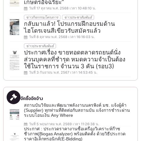
เกษตรอัจฉริยะ”
วันที่ 17 ตุลาคม พ.ศ. 2568 เวลา 10:48:10 น.
ข่าวกิจกรรมโครงการ
ข่าวประชาสัมพันธ์
กลับมาแล้ว! โปรแกรมฝึกอบรมด้าน
ไฮโดรเจนสีเขียวรับสมัครแล้ว
วันที่ 8 ตุลาคม พ.ศ. 2568 เวลา 16:16:03 น.
ข่าวประชาสัมพันธ์
ประกาศเรื่อง ขายทอดตลาดรถยนต์นั่ง
ส่วนบุคคลที่ชำรุด หมดความจำเป็นต้อง
ใช้ในราชการ จำนวน 3 คัน (รอบ3)
วันที่ 3 กันยายน พ.ศ. 2567 เวลา 14:53:45 น.
จัดซื้อจัดจ้าง
สถานบันวิจัยและพัฒนาพลังงานนครพิงค์ มช. แจ้งผู้ค้า
(Supplier) ทุกท่านที่ติดต่อกับสถานบัน แจ้งการชำระผ่าน
ระบบโอนเงิน Any Where
วันที่ 5 พฤษภาคม พ.ศ. 2569 เวลา 11:26:38 น.
ประกาศ : ประกวดราคางานซื้อเครื่องวิเคราะห์ก๊าซ
ชีวภาพ(ฺBiogas Analyzer) พร้อมติดตั้ง ด้วยวิธีประกวด
ราคาอิเล็กทรอนิกส์(e-Bidding)