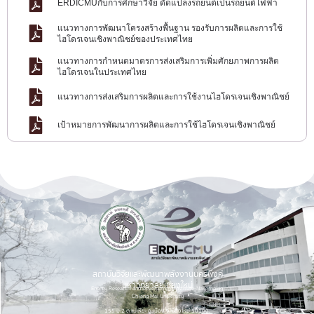
ERDICMUกับการศึกษาวิจัย ดัดแปลงรถยนต์เป็นรถยนต์ไฟฟ้า
แนวทางการพัฒนาโครงสร้างพื้นฐาน รองรับการผลิตและการใช้
ไฮโดรเจนเชิงพาณิชย์ของประเทศไทย
แนวทางการกำหนดมาตรการส่งเสริมการเพิ่มศักยภาพการผลิต
ไฮโดรเจนในประเทศไทย
แนวทางการส่งเสริมการผลิตและการใช้งานไฮโดรเจนเชิงพาณิชย์
เป้าหมายการพัฒนาการผลิตและการใช้ไฮโดรเจนเชิงพาณิชย์
สถาบันวิจัยและพัฒนาพลังงานนครพิงค์
มหาวิทยาลัยเชียงใหม่
Energy Research and Development Institute-Nakornping,
Chiang Mai University
155 ม.2 ต.แม่เหียะ อ.เมือง จ.เชียงใหม่ 50100.