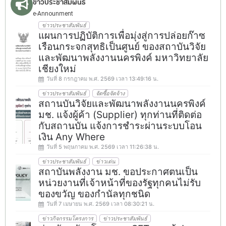
ข่าวประชาสัมพันธ์
e-Announment
ข่าวประชาสัมพันธ์
แผนการปฏิบัติการเพื่อมุ่งสู่การปล่อยก๊าซ
เรือนกระจกสุทธิเป็นศูนย์ ของสถาบันวิจัย
และพัฒนาพลังงานนครพิงค์ มหาวิทยาลัย
เชียงใหม่
วันที่ 8 กรกฎาคม พ.ศ. 2569 เวลา 13:49:16 น.
ข่าวประชาสัมพันธ์
จัดซื้อจัดจ้าง
สถานบันวิจัยและพัฒนาพลังงานนครพิงค์
มช. แจ้งผู้ค้า (Supplier) ทุกท่านที่ติดต่อ
กับสถานบัน แจ้งการชำระผ่านระบบโอน
เงิน Any Where
วันที่ 5 พฤษภาคม พ.ศ. 2569 เวลา 11:26:38 น.
ข่าวประชาสัมพันธ์
ข่าวเด่น
สถาบันพลังงาน มช. ขอประกาศตนเป็น
หน่วยงานที่เจ้าหน้าที่ของรัฐทุกคนไม่รับ
ของขวัญ ของกำนัลทุกชนิด
วันที่ 7 เมษายน พ.ศ. 2569 เวลา 08:30:21 น.
ข่าวกิจกรรมโครงการ
ข่าวประชาสัมพันธ์